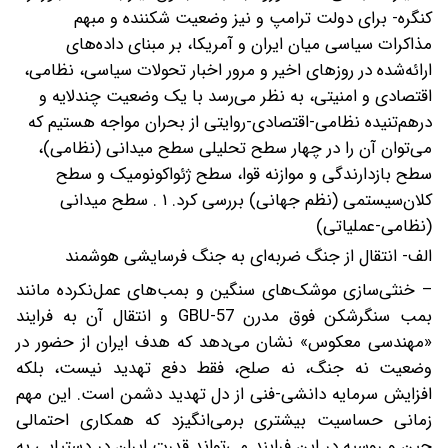
کنگره- برای دولت ترامپ و نیز وضعیت شکننده و مبهم
مذاکرات سیاسی میان ایران و آمریکا، بر مبنای داده‌های
ارائه‌شده در روزهای اخیر و مرور اخبار تحولات سیاسی، نظامی،
اقتصادی و امنیتی، به نظر می‌رسد با یک وضعیت چندلایه و
درهم‌تنیده نظامی-اقتصادی-روایتی از بحران مواجه هستیم که
می‌توان آن را در چهار سطح تحلیلی سطح میدانی (نظامی)،
سطح بازدارندگی و موازنه قوا، سطح ژئواکونومیک و سطح
کلان‌سیستمی (نظم جهانی) بررسی کرد.
۱ . سطح میدانی
(نظامی-عملیاتی)
الف- انتقال از جنگ ضربه‌ای به جنگ فرسایشی هوشمند
– خنثی‌سازی موشک‌های سنگین و بمب‌های عمل‌نکرده مانند
بمب سنگرشکن فوق مدرن GBU-57 و انتقال آن به فرایند
«مهندسی معکوس» نشان می‌دهد که هدف ایران از حضور در
وضعیت نه جنگ، نه صلح، فقط دفع تهدید نیست، بلکه
افزایش سرمایه دانشی-فنی از دل تهدید دشمن است. این مهم
زمانی حساسیت بیشتری برمی‌انگیزد که همکاری احتمالی
چین و روسیه در این فرایند می‌تواند قدرت ایران در دستیابی به