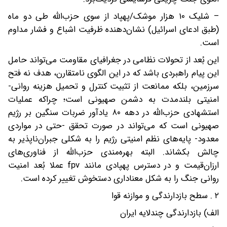
– شلیک ۱۰ هزار موشک/پهپاد از سوی حزب‌الله طی دو ماه
(طبق ادعای اسرائیل) نشان‌دهنده ظرفیت اشباع و فشار مداوم
است.
این بُعد از تحولات نظامی در جغرافیای مقاومت می‌تواند حامل
این پیام راهبردی باشد که در این الگوی نامتقارن، هدف نه فتح
سرزمین، بلکه ممانعت از تثبیت کنترل و تحمیل هزینه روانی-
امنیتی بلندمدت به دشمن صهیونی است؛ چراکه عملیات
استشهادی حزب‌الله در دهه ۸۰ یادآور ضربات سنگین بر رژیم
صهیونی است که می‌تواند در صورت تحقق -حتی در مواردی
معدود- پایه‌های نظم امنیتی رژیم را به شکلی جبران‌ناپذیر به
چالش بکشاند. البته بهره‌مندی حزب‌الله از فناوری‌های
ارزان‌قیمت و در دسترس پهپادی مانند fpv عملا بُعد امنیت
روانی جنگ را به شکل معناداری دستخوش تغییر کرده است.
۲ . سطح بازدارندگی و موازنه قوا
الف) بازدارندگی چندلایه ایران