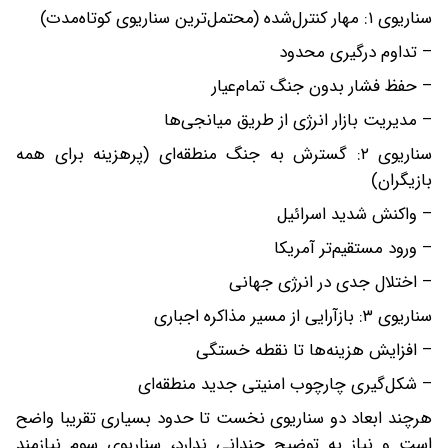
سناریوی ۱: مهار کنترل‌شده (محتمل‌ترین سناریوی کوتاه‌مدت)
– تداوم درگیری محدود
– حفظ فشار بدون جنگ تمام‌عیار
– مدیریت بازار انرژی از طریق میانجی‌ها
سناریوی ۲: گسترش به جنگ منطقه‌ای (پرهزینه برای همه
بازیگران)
– واکنش شدید اسرائیل
– ورود مستقیم‌تر آمریکا
– اختلال جدی در انرژی جهانی
سناریوی ۳: بازآرایی از مسیر مذاکره اجباری
– افزایش هزینه‌ها تا نقطه خستگی
– شکل‌گیری چارچوب امنیتی جدید منطقه‌ای
هر‌چند ابعاد دو سناریوی نخست تا حدود بسیاری تقریبا واضح
است و نیاز به توضیح چندانی ندارد، سناریوی سوم نیازمند