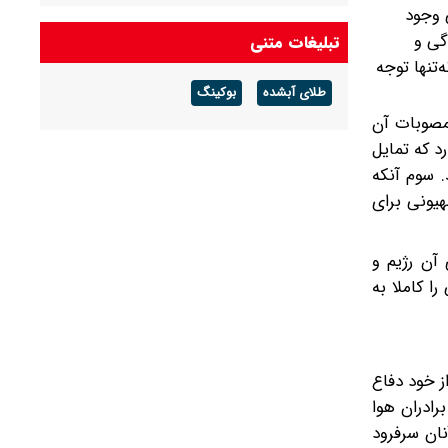
 وجود
گی و
تبلیغات متنی
تنها توجه
طلای آبشده
بوکینگ
مصوبات آن
د که تمایل
. سوم آنکه
یونی برای
آن رژیم و
ا کاملا به
از خود دفاع
رادران هوا
نان سرفرود