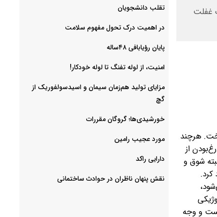
‌تقلب دانشجویان
ک غفلت
در اهمیت درک تحول مفهوم سلامت
پایان رؤیابافی ۴۸ساله
امنیت، از لوله تفنگ تا ‌لوله خودکار!
مزایای تولید هم‌زمان سیمان و اسیدسولفوریک از
گچ
خورشیدی‌ها؛ گروگان مقررات
اخت. هرچند
مورد عجیب رامین
غ‌بودن از
دارایی راکد
بته شوق و
کرد.
نقش پنهان ناظران در حوادث ساختمانی
شود،
وژیکی
است و وجه