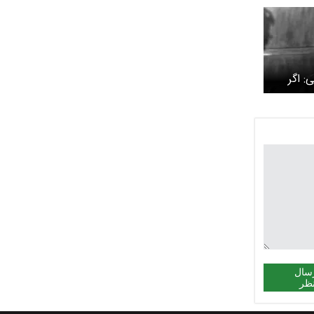
: اگر
 خانه
ریت
ح بر کشور
سال
ظر