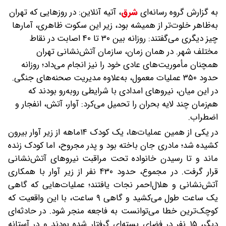
به گزارش گروه رسانه‌ای
شرق
،
آتیه آنلاین: در روزهایی که تهران
به‌ظاهر خلوت‌تر از همیشه بود، زیر این سکوت ظاهری، آمارها
چیز دیگری می‌گفتند: روزانه بین ۳۰ تا ۴۰ اصابت در نقاط
مختلف شهر. در همان زمان، سازمان آتش‌نشانی تهران
همچنان مأموریت‌های عادی خود را نیز انجام می‌داد؛ روزانه
حدود ۳۵۰ عملیات معمول، به‌علاوه مدیریت صحنه‌های جنگی.
در این میان، نیروهای امدادی با شرایطی روبه‌رو بودند که
هم‌زمان چند لایه بحران را تحمیل می‌کرد: آوار، آتش، انفجار و
اضطراب.
در یکی از همین عملیات‌ها، یک کودک ۱۴ماهه از زیر آوار بیرون
کشیده شد؛ مادری جان باخته بود و پدر مجروح، اما کودک زنده
ماند و تا رسیدن خانواده تحت مراقبت نیروهای آتش‌نشانی
قرار گرفت. در مجموع، حدود ۴۳۰ نفر از زیر آوار با همکاری
آتش‌نشانی و هلال‌احمر نجات یافتند؛ عملیات‌هایی که گاهی
یک ساعت طول می‌کشید و گاهی ۹ ساعت، با این واقعیت که
کوچک‌ترین خطا می‌توانست به فاجعه منجر شود. در حادثه‌ای
دیگر، ۱۵ نفر در فضای بسته‌ای گرفتار شده بودند و در آستانه