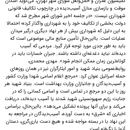
کمیسیون عمران و حمل‌ونقل شورای شهر تهران، می‌گوید ‌اسکان
موقت و بازسازی منازل آسیب‌دیده در چارچوب تکالیف قانونی
شهرداری نیست: «در جلسه اخیر شورای شهر مطرح شد که
دولت بخشی از تکالیف خود را به شهرداری واگذار کرده؛ احتمالا
به این دلیل که شهرداری بیش از هر نهاد دیگری درگیر میدان
عملیات است. با‌این‌حال تأمین منابع مالی موضوعی است که
باید به‌ طور جدی مورد توجه قرار گیرد. مردمی که آسیب
دیده‌اند نباید دغدغه‌ای داشته باشند. جبران خسارات باید در
کوتاه‌ترین زمان ممکن انجام شود». مهدی محمدی،
روابط‌عمومی بنیاد شهید و امور ایثارگران نیز در همان روزهای
حمله اسرائیل عنوان کرد: «مرجع اعلام اسامی شهدا وزارت کشور
و آسیب‌دیدگان و جانبازان وزارت بهداشت است. بنیاد شهید هر
روز با این دو مرجع در تماس است و اسامی کسانی را که در
جنایت رژیم صهیونسیتی شهید شدند یا آسیب دیده‌اند، دریافت
می‌کند و برای آنها پرونده‌ تشکیل می‌دهد». با‌این‌حال، بر‌اساس
اخباری که «شرق» به دست آورده، آسیب‌دیدگان در مراجعه به
این نهاد با در بسته مواجه شده و هیچ دست یاری‌گری، دستان
آنها را نگرفته است.