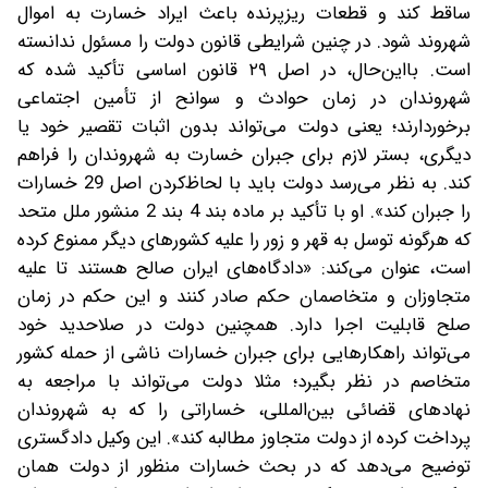
ساقط کند و قطعات ریزپرنده باعث ایراد خسارت به اموال
شهروند شود. در چنین شرایطی قانون دولت را مسئول ندانسته
است. با‌این‌حال، در اصل ۲۹ قانون اساسی تأکید شده که
شهروندان در زمان حوادث و سوانح از تأمین اجتماعی
برخوردارند؛ یعنی دولت می‌تواند بدون اثبات تقصیر خود یا
دیگری، بستر لازم برای جبران خسارت به شهروندان را فراهم
کند. به نظر می‌رسد ‌دولت باید با لحاظ‌کردن اصل 29 خسارات
را جبران کند». او با تأکید بر ماده بند 4 بند 2 منشور ملل متحد
که هرگونه توسل به قهر و زور را ‌علیه کشورهای دیگر ممنوع کرده
است، ‌عنوان می‌کند: «دادگاه‌های ایران صالح هستند تا علیه
متجاوزان و متخاصمان حکم صادر کنند و این حکم در زمان
صلح قابلیت اجرا دارد. همچنین دولت در صلاحدید خود
می‌تواند راهکارهایی برای جبران خسارات ناشی از حمله کشور
متخاصم در نظر بگیرد؛ مثلا دولت می‌تواند با مراجعه به
نهادهای قضائی بین‌المللی، خساراتی را که به شهروندان
پرداخت کرده از دولت متجاوز مطالبه کند». این وکیل دادگستری
توضیح می‌دهد که در بحث خسارات منظور از دولت همان