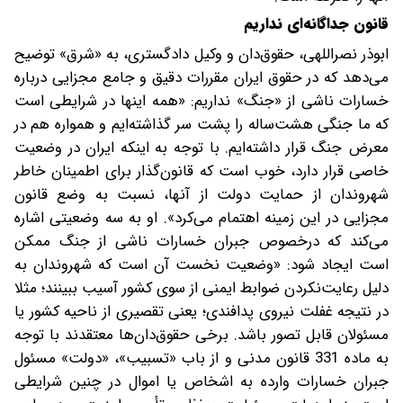
قانون جداگانه‌ای نداریم
ابوذر نصراللهی، حقوق‌دان و وکیل دادگستری، به «شرق» توضیح
می‌دهد که در حقوق ایران مقررات دقیق و جامع مجزایی درباره
خسارات ناشی از «جنگ» نداریم: «همه اینها در شرایطی است
که ما جنگی هشت‌ساله را پشت سر گذاشته‌ایم و همواره هم در
معرض جنگ قرار داشته‌ایم. با توجه به اینکه ایران در وضعیت
خاصی قرار دارد، خوب است که قانون‌گذار برای اطمینان خاطر
شهروندان از حمایت دولت از آنها، نسبت به وضع قانون
مجزایی در این زمینه اهتمام می‌کرد». او به سه وضعیتی اشاره
می‌کند که درخصوص جبران خسارات ناشی از جنگ ممکن
است ایجاد شود: «وضعیت نخست آن است که شهروندان به
دلیل رعایت‌نکردن ضوابط ایمنی از سوی کشور آسیب ببینند؛ مثلا
در نتیجه غفلت نیروی پدافندی؛ یعنی‌ تقصیری از ناحیه کشور یا
مسئولان قابل تصور باشد. برخی حقوق‌دان‌ها معتقدند ‌با توجه
به ماده 331 قانون مدنی و از باب «تسبیب»، «دولت» مسئول
جبران خسارات وارده به اشخاص یا اموال در چنین شرایطی