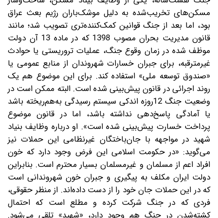
جنگ هشت‌ساله،‌ یکی از وظایف بیناد مسکن، ساخت‌وساز
مسکن‌های تخریب‌شده به دلیل موشک‌باران رژیم بعث عراق
بود، اما بعد از جنگ قوانین کمک‌کننده‌تری تصویب شد؛ مانند
قانون مدیریت بحران مصوب 1398‌ که در ماده 13 آن دولت
موظف شده ‌در زمان وقوع جنگ، عملیات تروریستی یا حوادث
غیرمترقبه، برای جبران خسارات شهروندان از منابع عمومی یا
«صندوق توسعه ملی» استفاده کند. برای این موضوع هم یک
روند اجرائی در قانون پیش‌بینی شده است. البته ممکن است در
وضعیت جنگ 12‌روزه اندکی سیستم رسیدگی به‌هم‌ریخته باشد
یا آمادگی پاسخ‌دهی نداشته باشد، اما در قانون موضوع
پرداخت خسارت پیش‌بینی شده است». او درباره وظایف بنیاد
شهید در مواجهه با جان‌باختگان غیرنظامی این حملات نیز
می‌گوید: «در حکومت اسلامی این فرض وجود دارد که خون
افراد اعم از مسلمان و غیرمسلمان بسیار محترم است. بنابراین
دولت ایران مکلف به پیگیری و جبران خون شهروندانی است
که در این حملات جان خود را از دست داده‌اند. از منظر حقوقی،
فردی که در جنگ شرکت کرده و مطلع است که احتمال
کشته‌شدن در جنگ هم وجود دارد،‌ «شهید» تلقی می‌شود.