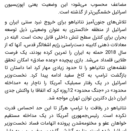
مضاعف محسوب می‌شود؛ این وضعیت یعنی اپوزیسیون
اسرائیل خشمگین‌تر از گذشته است.
تلاش‌های جنون‌آمیز نتانیاهو برای خروج نبرد سنتی ایران و
اسرائیل از منطقه خاکستری به عنوان وضعیتی ذیل توسعه
بحران برای کنترل سطح تنش داخلی قابل بحث است. البته در
معادلات ذهنی کابینه دست‌راستی رژیم اشغالگر قدس، آنها که از
سال 2018 حمله به ایران را تمرین کرده بودند، یک فرصت
طلایی قلمداد می‌شد. بازی پیچیده «وعده صادق» امکان تحقق
نقشه‌های نتانیاهو را تا حدود زیادی مهار کرد اما داستان تا
بازگشت ترامپ به کاخ سفید ادامه پیدا کرد. نخست‌وزیر
اسرائیل در یک رفتار سمبلیک آمریکا را ناچار به «مداخله
محدود» در «جنگ محدود» 12روزه کرد که اتفاقا با واکنش جدی
ایران ذیل دکترین توازن تهران مواجه شد.
نتانیاهو در رفاقت با ترامپ هرگز تا این حد احساس قدرت
نکرده‌ است. رئیس‌جمهوری آمریکا در یک مداخله مستقیم
خواهان عفو و مختومه‌شدن پرونده اتهامات فساد نخست‌وزیر
اسرائیل شده است. بنا به گزارش گاردین، سفر بی‌بی به دلیل