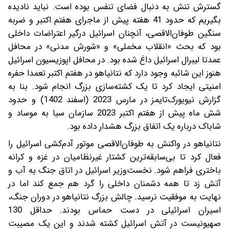
گسترش تنش به دنبال فضای تنفس بوده است. نباید نادیده
بگیریم که حدود 41 هفته پیش از ماجرای هفتم اکتبر و ضربه
سنگین طوفان‌الاقصی، آنچنان اسرائیل درگیر اعتراضات داخلی
بود که بحث «انقلاب مخملی» و «شورش مدنی» در محافل
عمدتا لیبرال اسرائیل داغ شده‌ بود. در محافل اپوزیسیون اسرائیل
هنوز این شائبه وجود دارد که نتانیاهو در هفتم اکتبر تعمدا حفره
امنیتی ایجاد کرد تا یک کشته‌سازی بزرگ انجام شود. بنا به
گزارش نیویورک‌تایمز در مارس 2023 (اسفند 1402) و حدود
شش ماه پیش از هفتم اکتبر 2023 سازمان سیا به موساد و
شاباک درباره یک اتفاق بزرگ هشدار داده بود.
نتانیاهو در واکنش به طوفان‌الاقصی موتور آدم‌کشی اسرائیل را
فعال کرد تا بی‌سابقه‌ترین کشتار غیرنظامیان در غزه و کرانه
باختری فراهم شود. نخست‌وزیر اسرائیل در اتاق جنگ به آب و
آتش زد تا همه دشمنان داخلی را گرد هم جمع کند اما در
نهایت به موفقیت نرسید. چالش بزرگ نتانیاهو در دوران جنگ،
اسیران اسرائیلی در دست حماس بودند. حداقل 130
صهیونیست در آتش اسرائیل کشته شدند و این یک مصیبت