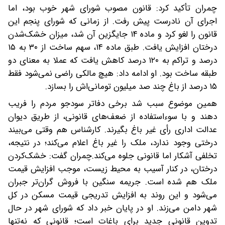
چمران تأکید کرد: قانون مصوب شورای شهر خوب بود، اما
اجرای آن نادرست پیش رفت. از زمانی که شورای پنجم این
قانون را لغو کرد و ماده ۱۴ جایگزین آن شد، میزان خشک‌شدن
درختان افزایش یافت. طبق ماده ۱۴، سهم ساخت از ۳۰ به ۱۵
درصد و تراکم به ۱۲۰ درصد کاهش یافت که عملا به معنای دو
طبقه ساخت بود. او ادامه داد: هیچ مالکی راضی نمی‌شود فقط
۱۵ درصد از باغ چند صد میلیون تومانی‌اش را بسازد.
همین موضوع سبب شد برخی دفاتر سودجو مردم را فریب
دهند و با سوءاستفاده از ضعف‌های قانونی، از طریق دیوان
عدالت اداری رأی غیر باغ بگیرند. کارشناس هم وقتی می‌بیند
درختی وجود ندارد، ملک را غیر باغ اعلام می‌کند؛ در نتیجه،
تخلفی آشکار اما قانونی جلوه می‌کند.چمران گفت: خشک‌‌کردن
درختان، در کنار آسیب به محیط زیست، موجب افزایش قیمت
ملک هم شده است. جریمه سنگین با فروش گران‌تر جبران
می‌شود و این روند به افزایش تدریجی قیمت مسکن در کل
شهر دامن می‌زند. او در پایان خبر داد که شورای شهر در حال
تدوین قانونی جدید برای باغات است؛ قانونی که نه‌تنها