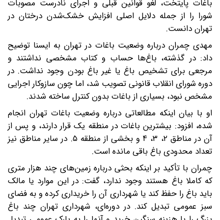
باغات پایتخت، لغو قوانین قبلی و اجرای نادرست مصوبات
شورا را از جمله دلایل اصلی افزایش خشک‌‌شدن درختان در
تهران دانست.
مهدی چمران درباره وضعیت باغات در تهران به ایسنا توضیح
داد: در گذشته، باغ‌ها حساب و کتاب مشخصی نداشتند و
مرجعی برای تشخیص باغ یا غیر باغ بودن وجود نداشت. در
دوره شورای انقلاب قانونی تصویب شد، اما چون سازوکار اجرایی
مشخص نبود، بسیاری از باغات بدون کنترل ساخته شدند.
او با بیان اینکه مطالعاتی درباره وضعیت باغات تهران انجام
شده، افزود: بیشترین باغات در منطقه یک قرار دارند، و پس از
آن در مناطق ۲، ۳، ۴ و بخشی از منطقه ۵. در سایر مناطق نیز
تعداد محدودی باغ باقی مانده است.
چمران با تأکید بر اینکه بحثی درباره زمین‌های چند هزار متری
که کاملا باغ هستند وجود ندارد، گفت: در این موارد یا مالک
باید باغ را حفظ کند یا شهرداری آن را خریداری کرده و به فضای
سبز عمومی تبدیل کند. در دوره‌ای، شهرداری تهران چند باغ
بزرگ را با هزینه سنگین خرید و آنها را به پارک عمومی تبدیل