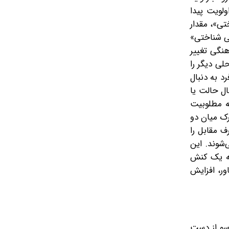
لویت پیدا
تی»، مقدار
گی شناختی»
هنگی تغییر
لی دیگر را
د به دنبال
ل حالت یا
ه مطلوبیت
رک میان دو
ف مقابل را
شوند. این
که یک کنش
ور، افزایش
 سو از دست