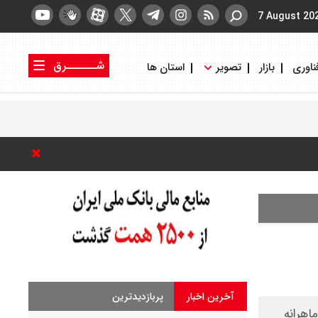
7 August 20
شــــــرق
ناوری
بازار
تصویر
استان ها
کتاب شرق
روزنامه شرق
آخرین اخبار
پربازدیدترین
اهرانه