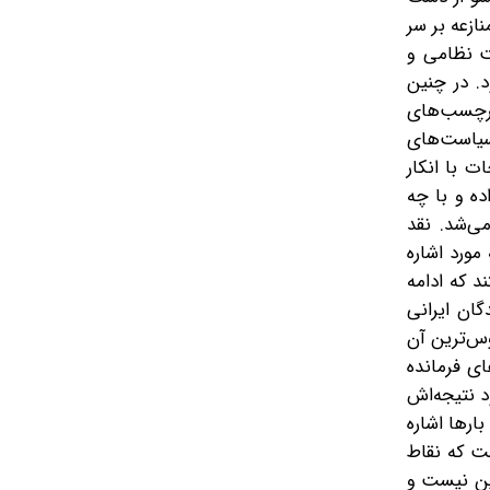
ازعه بر سر
ت نظامی و
. در چنین
برچسب‌های
 سیاست‌های
ت با انکار
ده و با چه
‌شد. نقد‌
مورد اشاره
د که ادامه
ان ایرانی
وس‌ترین آن
ای فرمانده
د نتیجه‌اش
ارها اشاره
فت که نقاط
نین نیست و