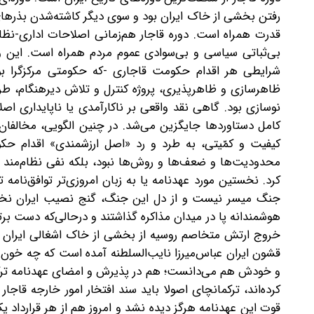
رفتن بخشی از خاک ایران بود و سوی دیگر کاشته‌شدن بذرها
قدرت همراه است. دوره قاجار هم‌زمانی اصلاحات اداری-ن
بی‌ثباتی سیاسی و بی‌سوادی عموم مردم همراه است. این و
شرایطی هر اقدام حکومت قاجاری -که حکومتی مرکزگرا بو
ظاهرسازی و ظاهرپذیری، پروژه کنترل و تلاش دیرهنگام، طرد 
نوسازی بود. گاهی نقد واقعی بر ناکارآمدی یا ناپایداری اص
کامل دستاوردها جایگزین می‌شد. در چنین الگویی، مخالفان 
کیفیت و کمّیتی، به طرد و رد «اصل ارزشمندی» اقدام حکو
محدودیت‌ها و ضعف‌ها و روش‌ها نبود، بلکه نفی نظام‌مند هر
کرد. نخستین مورد عهدنامه یا به زبان امروزی‌تر توافق‌نامه 
جنگ میسر نیست و از دل این جنگ، گنج نصیب ایران نخواهد
هوشمندانه پا در میدان مذاکره گذاشتند و درحالی‌که دست برت
خروج ارتش متخاصم روسیه از بخشی از خاک اشغالی ایران بو
قشون ایران عباس‌میرزا نایب‌السلطنه آمده است که چه خون دل‌
و خودش هم می‌دانست؛ هم در پذیرش و امضای عهدنامه ترکما
کرده‌اند، ترکمانچای اصولا باید سند افتخار امور خارجه قاجار
قوت این عهدنامه هرگز دیده نشد و امروز هم از هر قرارداد یک