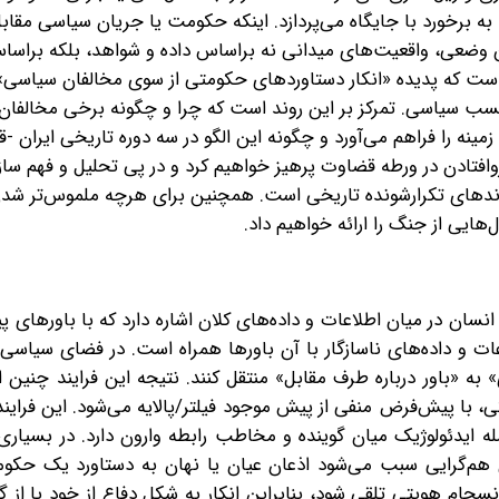
 به برخورد با جایگاه می‌پردازد. اینکه حکومت یا جریان سیاسی مقاب
ن وضعی، واقعیت‌های میدانی نه بر‌اساس داده و شواهد، بلکه بر‌اسا
ت که پدیده «انکار دستاوردهای حکومتی از سوی مخالفان سیاسی» را
چسب سیاسی. تمرکز بر این روند است که چرا و چگونه برخی مخالفا
نه را فراهم می‌آورد و چگونه این الگو در سه دوره تاریخی ایران -قا
وافتادن در ورطه قضاوت پرهیز خواهیم کرد و در پی تحلیل و فهم سازو
ی روندهای تکرارشونده تاریخی است. همچنین برای هرچه ملموس‌تر ش
هایی از جنگ را ارائه خواهیم داد.
نسان در میان اطلاعات و داده‌های کلان اشاره دارد که با باورهای 
ات و داده‌های ناسازگار با آن باورها همراه است. در فضای سیاسی
به «باور درباره طرف مقابل» منتقل کنند. نتیجه این فرایند چنین
، با پیش‌فرض منفی از پیش موجود فیلتر/پالایه می‌شود. این فرایند 
له ایدئولوژیک میان گوینده و مخاطب رابطه وارون دارد. در بسیاری 
م‌گرایی سبب می‌شود اذعان عیان یا نهان به دستاورد یک حکومت
ام هویتی تلقی شود، بنابراین انکار به شکل دفاع از خود یا از گرو