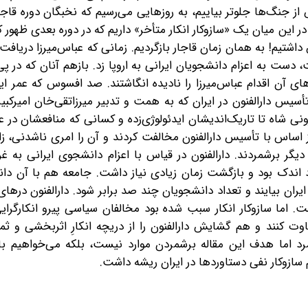
از جنگ‌ها جلوتر بیاییم، به روزهایی می‌رسیم که نخبگان دوره قا
این میان یک «سازوکار انکار متأخر» داریم که در دوره بعدی ظهور 
اشتیم! به همان زمان قاجار بازگردیم. زمانی که عباس‌میرزا دریافت 
ست به اعزام دانشجویان ایرانی به اروپا زد. بازهم آنان که در پی
ای آن اقدام عباس‌میرزا را نادیده انگاشتند. صد افسوس که عمر این
تأسیس دارالفنون در ایران که به همت و تدبیر میرزاتقی‌خان امیرکبیر
ونی شاه تا تاریک‌اندیشان ایدئولوژی‌زده و کسانی که منافعشان در 
ز اساس با تأسیس دارالفنون مخالفت کردند و آن را امری ناشدنی، زا
 دیگر برشمردند. دارالفنون در قیاس با اعزام دانشجوی ایرانی به 
د اندک بود و بازگشت زمان زیادی نیاز داشت. جامعه هم با آن دا
ان بیایند و تعداد دانشجویان چند صد برابر شود. دارالفنون درهای ا
اما سازوکار انکار سبب شده بود مخالفان سیاسی پیرو انکارگرایی
قضاوت کنند و هم گشایش دارالفنون را از دریچه انکارِ اثربخشی و 
مرد اما هدف این مقاله برشمردن موارد نیست، بلکه می‌خواهیم با