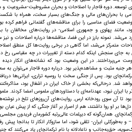
ی توسعه. دوره قاجار با اصلاحات و بحران مشروطیت-مشروعیت و من
ظامی با بحران‌های مالی و جنگ‌های بسیار سخت، همراه با شکس
ضعیت فضای مناسبی را برای مناقشه‌های گفتمانی فراهم کرده بود
د، مانند پهلوی و جمهوری اسلامی- در روایت‌های مخالفان با 
می‌شد. نمونه بارز در این فضا، مناقشه‌ها درباره اصلاحات و نیز
لاحات متمرکز می‌شد، اما گاهی در برخی روایت‌ها کل منطق اصلاحا
به‌ جای سنجش اینکه کدام دسته از تغییرات در چه مقیاسی رخ‌ دا
مت می‌پرداختند. در این وضعیت بود که نشانه‌های انکار دیده می
 جنبه مثبت و مشاهده‌پذیر بود. درباره دوره قاجار می‌توان به سه 
ترکمانچای بود. پس از جنگی سخت با روسیه تزاری، ایرانی‌ها دریافتن
 شد. درحالی‌که بخشی از خاک ایران در اشغال بود، مذاکره‌کنندگ
ر با ایران نبود، عهدنامه‌ای با دستاوردهای ملموس امضا کردند. ملم
د تا آن سوی رودخانه ارس. روایت‌های آن‌روزهای تلخ در نوشته‌ه
ها بر او روا داشتند، هم از اصرار بر آغاز جنگی که از پیش عیان بو
نچای. همان‌گونه که دیپلمات عالی‌رتبه کشورمان فریدون مجلسی ب
 – و به‌طورکلی ایران- تلقی شود، اما سازوکار انکار تا بدانجا پیش ر
‌سویه، حق‌به‌جانب و ناعادلانه با نام ترکمانچای یاد می‌کنند که چ