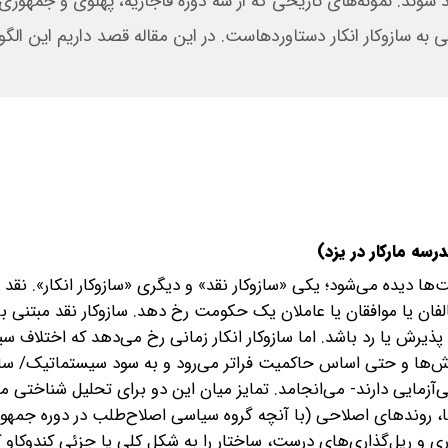
شوند. نمونه‌های تاریخی که از سه دوره قاجاریه، پهلوی و جمهوری
به سازوکار انکار دستاوردهاست. در این مقاله قصد داریم این الگ
رسه مارکار در یزد)
ا دیده می‌شود؛ یکی «سازوکار نقد» و دیگری «سازوکار انکار». نقد 
لفان یا موافقان یا عاملان یک حکومت رخ دهد. سازوکار نقد مبتنی بر 
 پذیرش یا رد باشد. اما سازوکار انکار زمانی رخ می‌دهد که اختلاف س
‌ها و حتی اساس حاکمیت فراتر می‌رود و به سود سیستماتیک/ سام
‌آزمایی دارند- می‌انجامد. تمایز میان این دو برای تحلیل شناختی م
ها، روندهای اصلاحی (با آنچه گروه سیاسی اصلاح‌طلب در دوره جمهو
ری و ریل‌گذاری‌های درست، ساختار را به شکل کلی یا جزئی کندوکاو کن