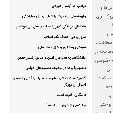
ترامپ در آچمز راهبردی
ل‌ها و
ی که برای
وارونه‌نمایی واقعیت با ادعای بحران نمایندگی
فضا‌های فرهنگی شهر را جذاب و فعال می‌‌خواهیم
مام
مرور برخی اهداف یک انقلاب
مخالفت ،
شوهای رسانه‌ای و هزینه‌های ملی
یرساخت در
دانشگاهیان؛ همراهان امین و صادق رئیس‌جمهور
له حکومتی
تجدیدپذیرها در ترافیک تصمیم‌های دولتی
رسی
 بلکه در
گرامیداشت انقلاب مشروطه همراه با گذری کوتاه بر
احوال آن روزگار
قد» و
لابیگری، قدرت است
و
 و حتی
چه کسی از شرق می‌هراسد؟