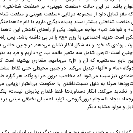
مخوان باشد. در این حالت «منفعت هویتی» بر «منفعت شناختی» او
د که مغز تمایل دارد از مجموعه دوتایی «منفعت هویتی و منفعت شناخ
وزن منفعت شناختی بیشتر است. پدیده دیگری داریم با نام «ناهماهن
لف» و شواهد «ب» مواجه می‌شود. یکی از راه‌های کاهش این ناهما
ن است هزینه اجتماعی با وزن «ج» را در پی داشته باشد. پس راه‌ح
ند. روندی که خود را به شکل انکار نشان می‌دهد. در چنین حالتی فر
ین است: تابعی شامل سه متغیر «الف، ب، ج» داریم و فرد به دنبا
 تابع سه‌متغیره که آن را «ل» می‌نامیم، مقداری بیشینه است ک
وگاه «ما» و «آنها» تبدیل می‌کند. در چنین محیطی حتی نقاط مشت
ی‌اعتمادی نیز سبب می‌شود که مخاطب درون هر اردوگاه، هر گزاره طر
ردها صرفا به دلیل نسبت‌داشتن با حکومت بی‌اعتبار ارزیابی می‌
 را تشدید می‌کند. انکار دستاوردها فقط فقدان پذیرش نیست؛ بل
جمله ایجاد انسجام درون‌گروهی، تولید اطمینان اخلاقی مبتنی بر با
و موارد مشابه دیگر.
ی که از یک‌ سو خواب عمیق بود و از سوی دیگر بیداری ایرانیان. یک‌