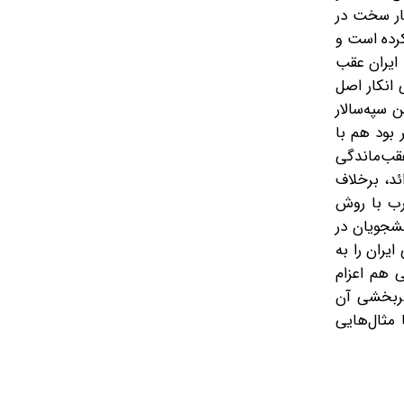
جار سخت در
کرده است و
ایران عقب‌
 انکار اصل
 سپه‌سالار
 بود هم با
عقب‌ماندگی
ئد، برخلاف
غرب با روش
نشجویان در
یران را به
 هم اعزام
ثمربخشی آن
 مثال‌هایی