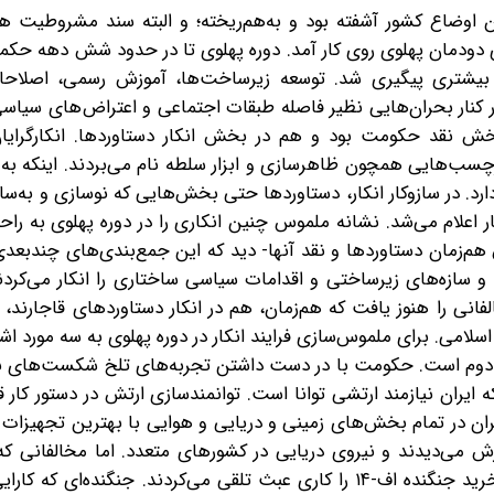
 آن اوضاع کشور آشفته بود و به‌هم‌ریخته؛ و البته سند مشروطیت
دی دودمان پهلوی روی کار آمد. دوره پهلوی تا در حدود شش دهه حک
اب بیشتری پیگیری شد. توسعه زیرساخت‌ها، آموزش رسمی، اصلاحا
 در کنار بحران‌هایی نظیر فاصله طبقات اجتماعی و اعتراض‌های سی
بخش نقد حکومت بود و هم در بخش انکار دستاوردها. انکارگرایا
رچسب‌هایی همچون ظاهرسازی و ابزار سلطه نام می‌بردند. اینکه به ه
 دارد. در سازوکار انکار، دستاوردها حتی بخش‌هایی که نوسازی و به‌س
ار اعلام می‌شد. نشانه ملموس چنین انکاری را در دوره پهلوی به راح
م‌زمان دستاوردها و نقد آنها- دید که این جمع‌بندی‌های چندبعد
 و سازه‌های زیرساختی و اقدامات سیاسی ساختاری را انکار می‌کردند،
فانی را هنوز یافت که هم‌زمان، هم در انکار دستاوردهای قاجارند، ه
امی. برای ملموس‌سازی فرایند انکار در دوره پهلوی به سه مورد اشار
هلوی دوم است. حکومت با در دست داشتن تجربه‌های تلخ شکست‌های 
ه ایران نیازمند ارتشی توانا است. توانمندسازی ارتش در دستور کار ق
ران در تمام بخش‌های زمینی و دریایی و هوایی با بهترین تجهیزات ب
وزش می‌دیدند و نیروی دریایی در کشورهای متعدد. اما مخالفانی ک
انکارگرایی بودند، تمامی اینها را نادیده گرفته و برای نمونه خرید جنگنده اف-۱۴ را کاری عبث تلقی می‌کردند. جنگن