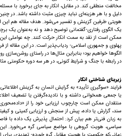
مخالفت منطقی کند. در مقابل، انکار به‌ جای برخورد با مسئله
دلیل و با هر هزینه‌ای نباید چیزی مثبت داشته باشد. در چنی
هویتی طرفین گزینش و تفسیر می‌شود. هدف مقاله هم این اس
یک الگوی رفتاری-گفتمانی توضیح دهد و نه به‌عنوان یک بر
ممکن است از نقد به سمت انکار حرکت کنند. چه عواملی این زمی
پهلوی و جمهوری اسلامی- ردیاب‌پذیر است. در این مقاله از فر
الگوها خواهیم بود؛ بنابراین مثال‌ها در راستای روشن‌ساز
در رابطه با جنگ و شرایط کنونی، در هر سه دوره حکومتی مثال‌
زیربنای شناختی انکار
فرایند «سوگیری تأیید» به گرایش انسان به گزینش اطلاعاتی ا
یا جمعی همخوانی داشته و با نادیده‌گرفتن یا تضعیف اطلاع
منتقدان ممکن است چارچوب ارزیابی خود را از «داده‌محوری» 
سند، گزارش یا داده، پیش از سنجش و ارزیابی کمیتی و کیفیتی
به زبان فنی‌تر هم بیان کرد: احتمال پذیرش یک داده با فاص
سیاسی، هویت گروهی با مواضع سیاسی گره می‌خورد. این ه
زمانی‌که حکومت با هویت مقابل گره خورده- تهدیدی برای انسج