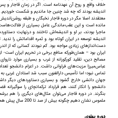
خلاف واقع و روح آن عهدنامه است. اگر در زمان قاجار و پس 
اندیشه بودند که چه شد چنین جا ماندیم و شکست خوردیم. در 
معتقدند اصلا مگر در دوره قاجار نخبگان و طبقه روشن‌اندیش د
مانده است و این عقب‌ماندگی عامل بسیاری از فلاکت‌هاست، د
ماجرا بودند، بر او و اندیشه‌اش تاختند و درنهایت دستاورده
اندیشه توسعه در ایران کوتاه بود و ثمره اقداماتش را ندید. 
دست‌اندازهای زیادی مواجه بود. کم نبودند کسانی که از اندر
ایران بود – همان‌طورکه منافع برخی در تحریم ایران است- ا
مصالح دین، تقلید کورکورانه از غرب و بسیاری موارد ناروای
عباس‌میرزا مزیت‌های فراوانی داشت. در اعزام دانشجو تعدا
تماس نبود؛ اما تأسیس دارالفنون سبب شد استادان غربی به ایر
جهان دانشی خارج گشود و بسیاری دستاوردهای دیگر داشت. 
دانشجو را انکار کنند، هم قرارداد ترکمانچای را سوگیرانه 
بنگرند. در دوره قاجار می‌توان مثال‌های دیگری را هم برش
ملموس نشان دهیم چگونه بیش از صد تا 200 سال پیش هم سازوکار نفی دستاوردها در ایران ریشه داشت.
دوره پهلوی