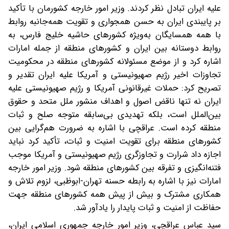
علیه ایران تبادل نظر کردند. وزیر امور خارجه کشورمان با تأکید
بر پایبندی ایران به حسن همجواری و تقویت همه‌جانبه روابط
با همه همسایگان به‌ویژه کشورهای حاشیه خلیج فارس، به
روابط دوستانه بین ایران و کشورهای منطقه از جمله امارات
اشاره کرد و از موضع مسئولانه کشورهای منطقه در محکومیت
تجاوزات اخیر رژیم صهیونیستی و آمریکا علیه ایران تقدیر و
تصریح کرد: حملات غیرقانونی آمریکا و رژیم صهیونیستی علیه
ایران نه تنها ناقض اصول و اهداف منشور ملل متحد و حقوق
بین‌الملل است، بلکه تهدیدی بی‌سابقه متوجه صلح و ثبات
منطقه کرده است. عراقچی با اشاره به ضرورت هم‌گرایی بین
کشورهای منطقه برای تقویت امنیت و ثبات، تأکید کرد نباید
اجازه داد شرارت و تجاوزگری رژیم صهیونیستی و آمریکا موجب
فتنه‌انگیزی و تفرقه بین کشورهای منطقه شود. وزیر امور خارجه
امارات نیز با اشاره به رابطه حسنه تهران-ابوظبی، لزوم تلاش و
همکاری مشترک و بیش از پیش همه کشورهای منطقه جهت
حفاظت از امنیت و ثبات پایدار را یادآور شد.
سید عباس عراقچی، وزیر امور خارجه جمهوری اسلامی ایران،