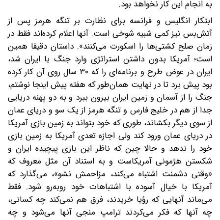
به انجام این کار نخواهد بود.
ابتکار انگلیس و فرانسه برای نظارت بر تنگه هرمز پس از
آتش‌بس نیز کمی شبیه شوخی است. آنها اعلام کرده‌اند فقط در
زمان صلح کشتی‌ها را اسکورت می‌کنند». داستان دقیقا همین
است؛ آمریکا بدون داشتن استراتژی وارد جنگ با ایران شد،
ایران در عوض طرح و برنامه‌ای را که ۳۰ سال روی آن کار کرده
بود‌ پیش برد تا در نهایت‌ همان‌طور که هفته پیش اینجا نوشتم،
جنگ را از آسمان و زمین ایران بیرون ببرد و به دو پهنه دریایی
جدا از هم در خلیج فارس و تنگه هرمز از یک‌ سو و دریای عمان
از سوی دیگر بکشاند، طوری که خود بتواند به زمین بازی آمریکا
در دریای عمان ورود کند‌ ولی اجازه تعدی آمریکا به زمین بازی
خود را ندهد و حالا چین که ناظر این بازی پیچیده ایران و
شکستن هژمونی آمریکاست و به استناد آن مثل معروف که
«وقتی دشمنت اشتباه می‌کند، مزاحمش نشو»، می‌گذارد که
آمریکا با خیال آسوده با اشتباهات خود روبه‌رو شود. فقط
می‌ماند آنهایی که رؤیا خریدند، فرق هم نمی‌کند چه کسانی،
چه آنها که فکر می‌کردند ترامپ منجی آنها می‌شود و چه