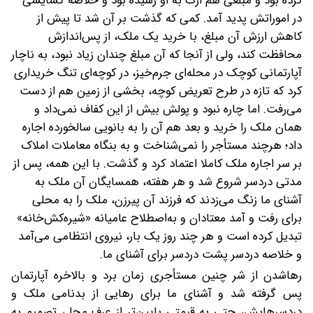
کرده بود و مبلغی هم ارث به او رسیده بود و خلاصه گشایشی
در اموراتش پدید آمد. کمی که گذشت بر آن شد تا پیش از
کاهش ارزش آن مبلغ، با خرید یک ملک، از پس‌اندازش
محافظت کند، ولی از آنجا که آن مبلغ چندان زیاد نبود، به ناچار
آپارتمانی کوچک در محله‌ای جرم‌خیز، در کوچه‌ای تنگ خریداری
کرد که تازه‌ در طرح تعریض کوچه، بخشی از زمین هم از دست
می‌رفت.
اما چاره نبود و پولش بیش از این کفاف نمی‌داد و
همان ملک را خرید و بعد هم آن را به بانویی سالخورده اجاره
داد؛ هرچند مستأجر را نمی‌شناخت و به بنگاه معاملات املاک
بر سر اجاره ملک کاملا اعتماد کرد و گذشت. با این همه، پس از
مدتی دردسر شروع شد و هر هفته، همسایگان آن ملک به
آشنای ما زنگ می‌زدند که فرزند آن پیرزن، ملک را به محلی
برای رفت و آمد معتادان و به‌اصطلاح عامیانه «شیره‌کش‌خانه»
تبدیل کرده است و هر چند روز یک‌ بار، نیروی انتظامی می‌آمد
و خلاصه‌ دردسر پشت دردسر برای آشنای ما.
رهاشدن از شر چنین مستأجری زمان برد و بالاخره آپارتمان
پس گرفته شد و آشنای ما برای رهایی از بدنامی ملک و
دردسرهایش، حتی به قیمتی پایین‌تر از عرف محل، تصمیم به