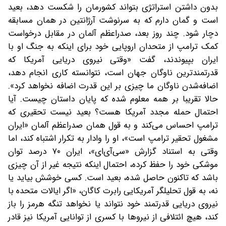
بدون داشتن استراتژی‌ بتواند کشورمان را شکست دهد، بعید
است و گمان دارم که به سرنوشت آرژانتین در همان مسابقه
دچار شود. چند روز بعد، صدراعظم آلمان در مقابل درخواست
کمک ترامپ از متحدان اروپایی‌ خود برای اینکه به جنگ او با
ایران بپیوندند، گفت «وقتی نیروی دریایی آمریکا که
قدرتمندترین ناوگان جهان است، نتوانسته کاری انجام دهد،
اضافه‌شدن ناوگان ما‌ چیزی بر این قدرت اضافه نخواهد کرد».
حالا تقریبا بر همه معلوم شده که پایان داستان چیست. آیا
احتمال حمله مجدد آمریکا هست؟ بعید نیست تحقیری که
ترامپ احساس می‌کند و به قول همان صدراعظم آلمان «ایران
مشغول تحقیر ترامپ است»، او را وادار به تکرار اشتباه کند، اما
وقتی به استناد گزارش «سی‌آی‌ای»، ایران ۷۰ درصد توان
موشکی خود را حفظ کرده، احتمال اینکه نتیجه‌ غیر از آن چیزی
باشد که تا‌کنون حاصل شده، بعید است. کسی خوشش بیاید یا
نه، به قول تحلیلگر آمریکایی رابرت کاگان، «اگر ایالات متحده با
نیروی دریایی قدرتمند خود نتواند یا نخواهد تنگه هرمز را باز
کند، هیچ ائتلافی از نیروها با کسری از توانایی آمریکا نیز قادر