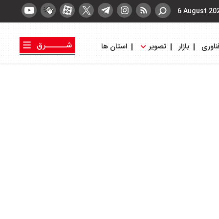
6 August 20
شــــــرق
ناوری
بازار
تصویر
استان ها
کتاب شرق
روزنامه شرق