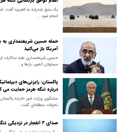
اعلام توافق بازگشایی تنگه هر
یک منبع بلندپایه به العربیه گفت: ا
انجام شود.…
حمله حسین شریعتمداری به مذاک
آمریکا باز می‌کنید
حسین شریعتمداری علیه مذاکرات ایرا
مسئولان کشور، بارها و…
پاکستان: رایزنی‌های دیپلماتیک
درباره تنگه هرمز حمایت می ک
سخنگوی وزارت امور خارجه پاکستان ب
تحولات منطقه‌ای گفت…
صدای ۲ انفجار در نزدیکی تنگه هرمز شنیده شد
مرکز عملیات تجارت دریایی انگلیس ا