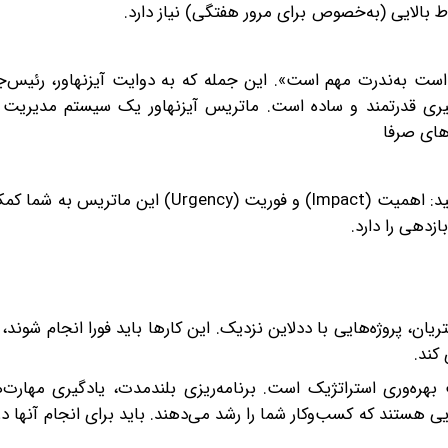
اط بالایی (به‌خصوص برای مرور هفتگی) نیاز دارد.
ت به‌ندرت مهم است». این جمله که به دوایت آیزنهاور، رئیس‌ج
یری قدرتمند و ساده است. ماتریس آیزنهاور یک سیستم مدیریت پ
های صرفا
فلسفه اصلی: تمام وظایف را می‌توان بر اساس دو معیار سنجید: اهمیت (Impact) و فوریت (ncy
ازدهی را دارد.
، مشکلات فوری مشتریان، پروژه‌هایی با ددلاین نزدیک. این کارها باید فورا انجام شون
کند.
بندی کنید): Schedule این ربع، قلب بهره‌وری استراتژیک است. برنامه‌ریزی بلندمدت، یادگیری م
یی هستند که کسب‌وکار شما را رشد می‌دهند. باید برای انجام آنها در