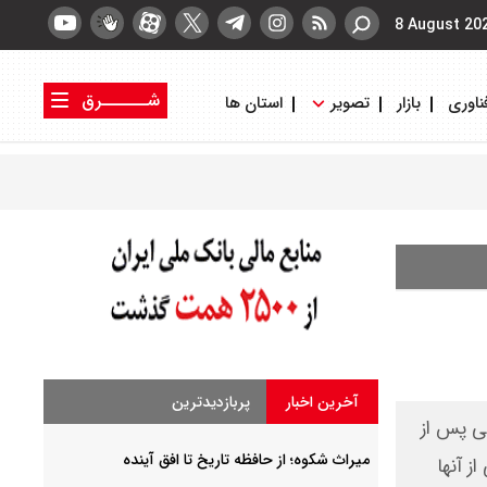
8 August 20
شــــــرق
ناوری
بازار
تصویر
استان ها
کتاب شرق
روزنامه شرق
آخرین اخبار
پربازدیدترین
ی پس از
میراث شکوه؛ از حافظه تاریخ تا افق آینده
تی از آنها