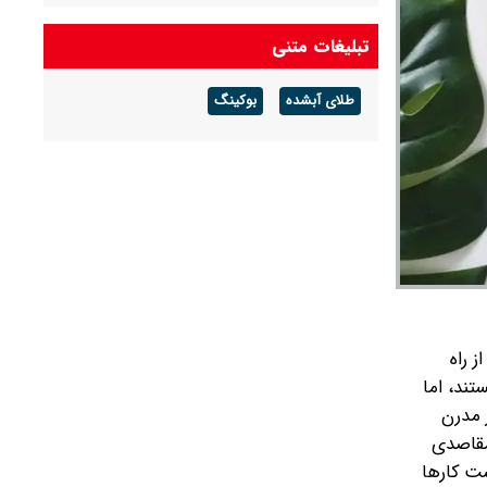
تبلیغات متنی
طلای آبشده
بوکینگ
 راه
«مشغول» هستند، اما
ر مدرن
مقاصدی
ست کارها