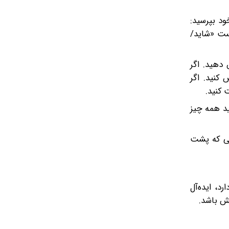
خود بپرسید:
یست «شاید/
مش دهید. اگر
ده و «اقدام بعدی»(Next Action) آن را مشخص کنید. اگر
 کنید.
ئن شوید همه چیز
هایی که پشت
د، ایده‌آل