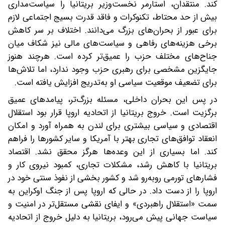
کند. منتقدان، استارمر نخست‌وزیر بریتانیا را سیاست‌مداری
بیش از حد محتاط، تکنوکرات و فاقد قدرت بسیج اجتماعی لازم
برای عبور از بحران‌های بزرگ می‌دانند. اختلاف بر سر کاهش
برخی هزینه‌های رفاهی و سیاست‌های مالی نیز شکاف میان
جناح‌های مختلف حزب را عمیق‌تر کرده است. هرچند هنوز
جایگزین مشخصی برای رهبری حزب وجود ندارد، اما تلاش‌ها
برای تضعیف موقعیت سیاسی او به‌تدریج افزایش یافته است.
در پس این بحران داخلی، مسئله بزرگ‌تر، پیامدهای عمیق
برگزیت است. خروج بریتانیا از اتحادیه اروپا قرار بود استقلال
اقتصادی و سیاسی بیشتری برای لندن به همراه آورد و امکان
انعقاد توافق‌های تجاری بهتر با آمریکا و سایر کشورها را فراهم
کند. اما بسیاری از این وعده‌ها هرگز محقق نشد. اقتصاد
بریتانیا با کاهش رشد، مشکلات تجاری، کمبود نیروی کار و
فشارهای تورمی روبه‌رو شد و کشور بخشی از نفوذ سنتی خود در
اروپا را از دست داد. در حالی که اروپا پس از جنگ اوکراین به
سمت «استقلال راهبردی» و ایفای نقشی مستقل‌تر در امنیت و
سیاست جهانی ‌پیش می‌رود، بریتانیا به دلیل خروج از اتحادیه