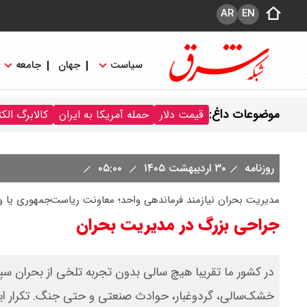
AR
EN
سیاست
جهان
جامعه
موضوعات داغ:
قیمت دلار
حمله آمریکا به ایران
کالابرگ الک
روزنامه
۳۰ اردیبهشت ۱۴۰۵
۰۵:۰۰
مدیریت بحران نیازمند فرماندهی واحد؛ معاونت ریاست‌جمهوری یا وز
جراحی بزرگ در مدیریت بحران
در کشور ما تقریبا هیچ سالی بدون تجربه تلخی از بحران س
خشک‌سالی، گردوغبار، حوادث صنعتی و حتی جنگ. تکرار این 