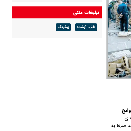
تبلیغات متنی
طلای آبشده
بوکینگ
انح
ای
د صرفا به