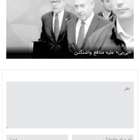
«بی‌بی» علیه منافع واشنگتن