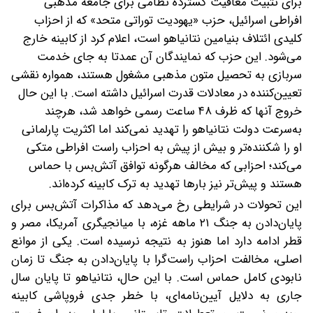
برای تثبیت معافیت گسترده نظامی برای جامعه مذهبی
افراطی اسرائیل، حزب «یهودیت توراتی متحد» که از احزاب
کلیدی ائتلاف بنیامین نتانیاهو است، اعلام کرد از کابینه خارج
می‌شود. این حزب که نمایندگان آن عمدتا به جای خدمت
سربازی به تحصیل متون مذهبی مشغول‌ هستند، همواره نقشی
تعیین‌کننده در معادلات قدرت اسرائیل داشته است. با این حال
خروج آنها که ظرف ۴۸ ساعت رسمی خواهد شد، هرچند
به‌سرعت دولت نتانیاهو را تهدید نمی‌کند اما اکثریت پارلمانی
او را شکننده‌تر و بیش از پیش به احزاب راست افراطی متکی
می‌کند؛ احزابی که مخالف هرگونه توافق آتش‌بس با حماس
هستند و پیش‌تر نیز بارها تهدید به ترک کابینه کرده‌اند.
این تحولات در شرایطی رخ می‌دهد که مذاکرات آتش‌بس برای
پایان‌دادن به جنگ ۲۱ ماهه غزه، با میانجیگری آمریکا، مصر و
قطر ادامه دارد اما هنوز به نتیجه نرسیده است. یکی از موانع
اصلی، مخالفت احزاب راست‌گرا با پایان‌دادن به جنگ تا زمان
نابودی کامل حماس است. با این حال، نتانیاهو تا پایان سال
جاری به دلایل آیین‌نامه‌ای، با خطر جدی فروپاشی کابینه