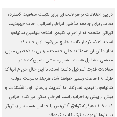
ور شد ؟ / تنگه چه زمانی باز می شود
در پی اختلافات بر سر لایحه‌ای برای تثبیت معافیت گسترده
؟
نظامی برای جامعه مذهبی افراطی اسرائیل، حزب «یهودیت
توراتی متحد» که از احزاب کلیدی ائتلاف بنیامین نتانیاهو
بقایی : عراقچی و قالیباف به پاکستان
است، اعلام کرد از کابینه خارج می‌شود. این حزب که
می روند
نمایندگان آن عمدتا به جای خدمت سربازی به تحصیل متون
قیمت سکه امامی امروز دوشنبه ۱۹
مذهبی مشغول‌ هستند، همواره نقشی تعیین‌کننده در
معادلات قدرت اسرائیل داشته است. با این حال خروج آنها که
مرداد ۱۴۰۵ اعلام شد/ افزایش قیمت
ظرف ۴۸ ساعت رسمی خواهد شد، هرچند به‌سرعت دولت
سکه
نتانیاهو را تهدید نمی‌کند اما اکثریت پارلمانی او را شکننده‌تر و
با حکم پزشکیان، محسن رضایی دبیر
بیش از پیش به احزاب راست افراطی متکی می‌کند؛ احزابی
که مخالف هرگونه توافق آتش‌بس با حماس هستند و پیش‌تر
شد / تمام دبیران شعام + اینفوگرافی
نیز بارها تهدید به ترک کابینه کرده‌اند.