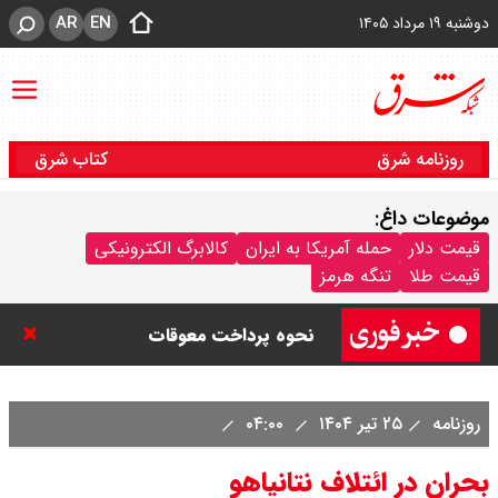
AR
EN
دوشنبه ۱۹ مرداد ۱۴۰۵
روزنامه شرق
کتاب شرق
موضوعات داغ:
زمان دقیق پرداخت مطالبات
قیمت دلار
حمله آمریکا به ایران
کالابرگ الکترونیکی
قیمت طلا
تنگه هرمز
بازنشستگان اعلام شد + جزییات و
نحوه پرداخت معوقات
بقایی : در حال بررسی برخی نکات
روزنامه
۲۵ تیر ۱۴۰۴
۰۴:۰۰
درباره بیانیه مشترک با عمان هستیم /
بحران در ائتلاف نتانیاهو
چرا آتش جنگ از ۱۷ تیر دوباره شعله