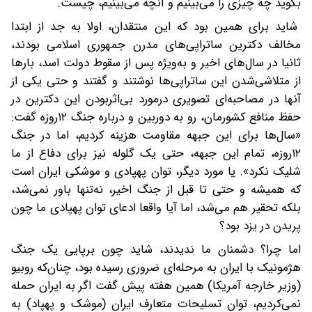
بگوید چه چیزی را می‌بینیم و آنچه می‌بینیم، چیست.
شاید برای همین بود که این منتقدان، اولا به جد از ابتدا
مخالف دکترین ساتراپی‌های مدرن جمهوری اسلامی بودند،
ثانیا در سال‌های اخیر و به‌ویژه پس از سقوط دولت اسد، بارها
از متلاشی‌شدن این ساتراپی‌ها نوشتند و گفتند و حتی یکی از
آنها در مصاحبه‌ای تصویری درمورد بی‌اثربودن این دکترین در
حفظ منافع کشورمان، رو به دوربین و درباره جنگ ۱۲روزه گفت:
«سال‌ها برای این جبهه مقاومت هزینه کردیم، اما در جنگ
۱۲روزه، تمام این جبهه، حتی یک گلوله نیز برای دفاع از ما
شلیک نکرد». یا مورد دیگر، توان پهپادی و موشکی ایران است
که همیشه و حتی تا قبل از جنگ اخیر، نه‌تنها باور نمی‌شد،
بلکه تحقیر هم می‌شد، اما آیا واقعا ادعای توان پهپادی ما چون
پریدن در یزد بود؟
اما چرا؟ دشمنان ما ندیدند، شاید چون برپایی یک جنگ
هژمونیک با ایران به مرحله‌ای ضروری رسیده بود، چنان‌که روبیو
(وزیر خارجه آمریکا) همین هفته پیش گفت اگر به ایران حمله
نمی‌کردیم، توان تسلیحات متعارف ایران (موشک و پهپاد) به