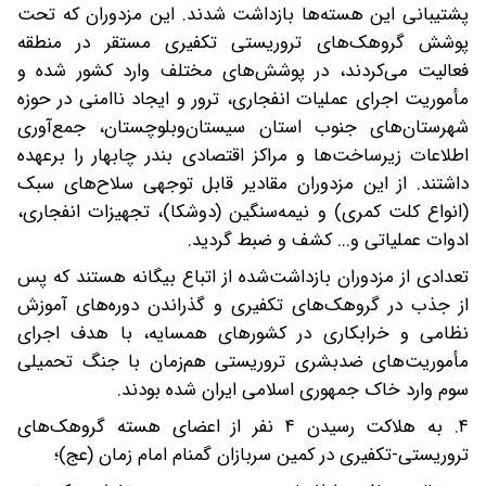
پشتیبانی این هسته‌ها بازداشت شدند. این مزدوران که تحت
پوشش گروهک‌های تروریستی تکفیری مستقر در منطقه
فعالیت می‌کردند، در پوشش‌های مختلف وارد کشور شده و
مأموریت اجرای عملیات انفجاری، ترور و ایجاد ناامنی در حوزه
شهرستان‌های جنوب استان سیستان‌وبلوچستان، جمع‌آوری
اطلاعات زیرساخت‌ها و مراکز اقتصادی بندر چابهار را برعهده
داشتند. از این مزدوران مقادیر قابل توجهی سلاح‌های سبک
(انواع کلت کمری) و نیمه‌سنگین (دوشکا)، تجهیزات انفجاری،
ادوات عملیاتی و... کشف و ضبط گردید.
تعدادی از مزدوران بازداشت‌شده از اتباع بیگانه هستند که پس
از جذب در گروهک‌های تکفیری و گذراندن دوره‌های آموزش
نظامی و خرابکاری در کشورهای همسایه، با هدف اجرای
مأموریت‌های ضدبشری تروریستی هم‌زمان با جنگ تحمیلی
سوم وارد خاک جمهوری اسلامی ایران شده بودند.
۴. به هلاکت رسیدن ۴ نفر از اعضای هسته گروهک‌های
تروریستی-تکفیری در کمین سربازان گمنام امام زمان (عج)؛