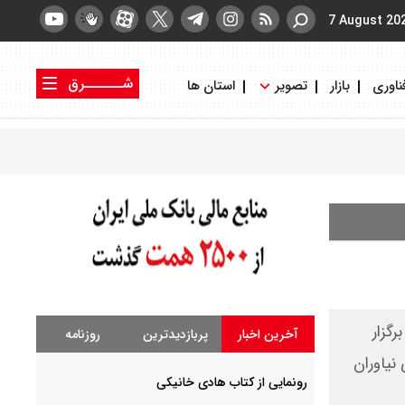
7 August 20
شــــــرق
ناوری
بازار
تصویر
استان ها
کتاب شرق
روزنامه شرق
نیاوران برگزار
آخرین اخبار
پربازدیدترین
روزنامه
شماره یک فرهنگسرای نیاوران
رونمایی از کتاب هادی خانیکی