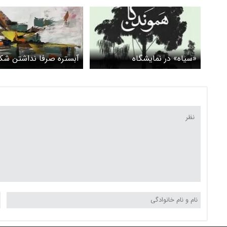
«سیاه» در نمایشگاه
آبستره صرفا نداشتن شک
«هموندگان» در گالری ریشه
نیست