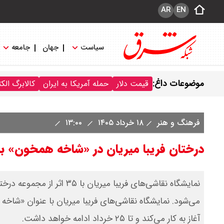
AR
EN
سیاست
جهان
جامعه
موضوعات داغ:
قیمت دلار
حمله آمریکا به ایران
کالابرگ الک
فرهنگ و هنر
۱۸ خرداد ۱۴۰۵
۱۳:۰۰
درختان فریبا میریان در «شاخه همخون» به 
آغاز به کار می‌کند و تا ۲۵ خرداد ادامه خواهد داشت.