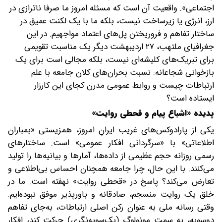
اجتماعی». واقعیت آن است که مسئله امروز ما‌ صرفا ناترازی در
ارز، انرژی یا زیرساخت نیست، بلکه ما با یک لکنت عمیق در
ساختار تفاهم و فروریختن پل‌های اعتماد مواجهیم. در این
جغرافیای ملتهب، ۲۷ اردیبهشت دیگر یک مناسبت تقویمی
برای تبریک‌های کلیشه‌ای نیست، بلکه مجالی است برای یک
بازخوانی شجاعانه: نسبت بحران‌های کلان جامعه با علم
ارتباطات چیست و روابط عمومی مدرن کجای این کارزار
ایستاده است؟
پدیده «اشباع پیام و قحطی روایت»
یکی از پارادوکس‌های غریب ایرانِ امروز، همزیستی «بمباران
اطلاعاتی» با «سرگردانی افکار عمومی» است. ساختارهای
رسمی روزانه حجم عظیمی از داده‌ها، آمارها و بیانیه‌ها را تولید
می‌کنند. با این حال، چرا جامعه همچنان احساس بی‌اطلاعی و
تعارض می‌کند؟ پاسخ در «قحطی روایت» نهفته است. ما در
خلق یک روایت منسجم، صادقانه و باورپذیر موفق نبوده‌ایم.
وقتی رسانه ملی به عنوان رکن اصلی ارتباطات، به‌جای تفاهم
دوسویه، به سمت مونولوگ (یک‌سویه‌نگری) حرکت کند، افکار