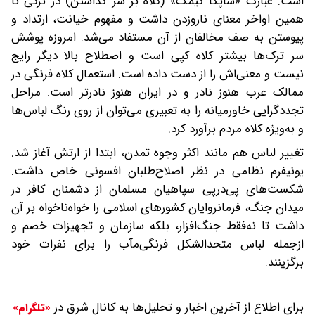
است. عبارت «شاپکا گیمک» (کلاه بر سر گذاشتن) در ترکی تا
همین اواخر معنای نارو‌زدن داشت و مفهوم خیانت، ارتداد و
پیوستن به صف مخالفان از آن مستفاد می‌شد. امروزه پوشش
سر ترک‌ها بیشتر کلاه کپی‌ است و اصطلاح بالا دیگر رایج
نیست و معنی‌اش را از دست داده است. استعمال کلاه فرنگی در
ممالک عرب هنوز نادر‌ و در ایران هنوز نادرتر‌ است. مراحل
تجددگرایی خاورمیانه را به تعبیری می‌توان از روی رنگ لباس‌ها
و به‌ویژه کلاه مردم برآورد کرد.
تغییر لباس هم‌ مانند اکثر وجوه تمدن، ابتدا از ارتش آغاز شد.
یونیفرم نظامی در نظر اصلاح‌طلبان افسونی خاص داشت.
شکست‌های پی‌در‌پی سپاهیان مسلمان از دشمنان کافر در
میدان جنگ، فرمانروایان کشورهای اسلامی را خواه‌ناخواه بر آن
داشت تا نه‌فقط جنگ‌افزار، بلکه سازمان و تجهیزات خصم و
از‌جمله لباس متحدالشکل فرنگی‌مآب را برای نفرات خود
برگزینند.
برای اطلاع از آخرین اخبار و تحلیل‌ها به کانال شرق در
«تلگرام»