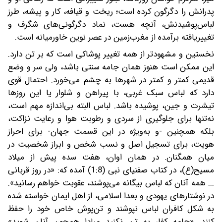
پدرانش را دگرگون کرده است؛ ریخت و قیافه، کار و پیشه، طرز
لباس‌پوشیدنش، آنچه هست، نماد دگرگونی‌های شگرف و
تغییر‌یافته برآمده از مغرب‌زمین در عصر نوین خاورمیانه است.
نخستین و مشهودتر از همه تغییر پوشاکی است که بر تن دارد.
این ممکن است هنوز همان جامه سنتی باشد، ولی سر و وضع
قدیمی کمتر و کمتر در شهرها به چشم می‌خورد. احتمال قوی
دارد که لباس سبک غربی، با پیراهن و شلوار‌ یا این روزها
تیشرت و جین، پوشیده باشد. لباس‌ البته‌ بی‌اندازه مهم است،
نه‌تنها برای جلوگیری از سردی و رطوبت هوا و رعایت نزاکت،
بلکه همچنین -و به‌ویژه در این قسمت جهان- برای احراز
هویت، برای تسجیل اصل و نسب شخص و ابراز شخصیت در
میان همگنان. در همان اوان، هفت سده پیش از میلاد
مسیح‌(ع)، در کتاب صفنیای نبی (1:8) آمده که: «در روز قربانی
... همه آنان که لباس بیگانه می‌پوشند، عقوبت خواهم رسانید».
در نوشتارهای یهودی و بعدا اسلامی، از اهل ایمان خواسته شده
به شکل کافران لباس نپوشند و تن‌پوش خاص خود را حفظ
کنند. «جامه کفار به تن نکنید مبادا همچون آنان شوید»