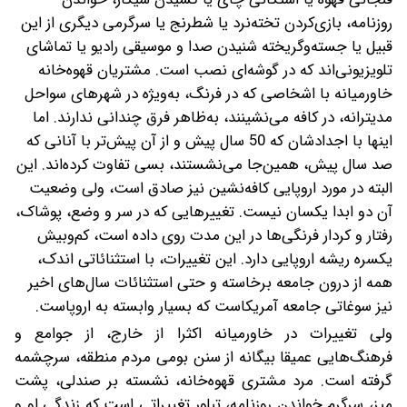
روزنامه، بازی‌کردن تخته‌نرد یا شطرنج یا سرگرمی دیگری از این
قبیل یا جسته‌و‌گریخته شنیدن صدا و موسیقی رادیو یا تماشای
تلویزیونی‌اند که در گوشه‌ای نصب است.
مشتریان قهوه‌خانه
خاورمیانه با اشخاصی که در فرنگ، به‌ویژه در شهرهای سواحل
مدیترانه، در کافه می‌نشینند، به‌ظاهر فرق چندانی ندارند. اما
اینها با اجدادشان که 50 سال پیش و از آن پیش‌تر با آنانی که
صد سال پیش، همین‌جا می‌نشستند، بسی تفاوت کرده‌اند. این
البته در مورد اروپایی کافه‌نشین نیز صادق است، ولی وضعیت
آن دو ابدا یکسان نیست. تغییرهایی که در سر و وضع، پوشاک،
رفتار و کردار فرنگی‌ها در این مدت روی داده است، کم‌و‌بیش
یکسره ریشه اروپایی دارد. این تغییرات، با استثنائاتی اندک،
همه از درون جامعه برخاسته و حتی استثنائات سال‌های اخیر
نیز سوغاتی جامعه آمریکا‌ست که بسیار وابسته به اروپاست.
ولی تغییرات در خاورمیانه اکثرا از خارج، از جوامع و
فرهنگ‌هایی عمیقا بیگانه از سنن بومی مردم منطقه، سرچشمه
گرفته است. مرد مشتری قهوه‌خانه، نشسته بر صندلی، پشت
میز، سرگرم خواندن روزنامه، تبلور تغییراتی است که زندگی او و