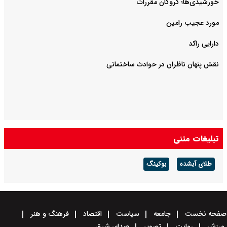
خورشیدی‌ها؛ گروگان مقررات
مورد عجیب رامین
دارایی راکد
نقش پنهان ناظران در حوادث ساختمانی
تبلیغات متنی
طلای آبشده
بوکینگ
صفحه نخست
جامعه
سیاست
اقتصاد
فرهنگ و هنر
ورزش
روایت
تصویر
صدای شرق