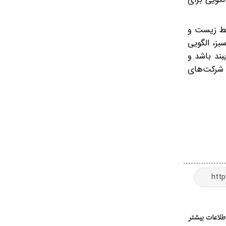
یط‌ زیست و
بز، الگویی
ند باشد و
ک شرکت‌های