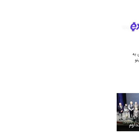
به
نو
ش پیشکسوتان در تداوم