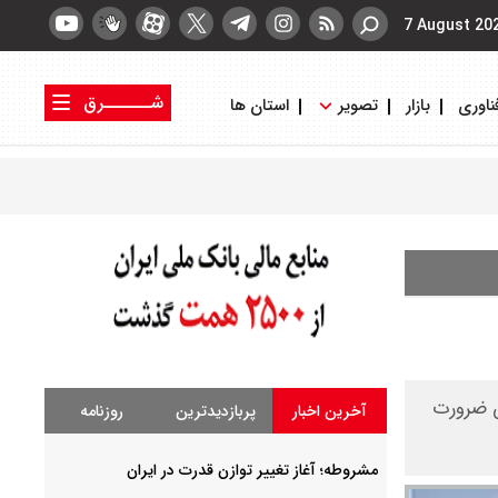
7 August 20
شــــــرق
ناوری
بازار
تصویر
استان ها
کتاب شرق
روزنامه شرق
ن ضرورت
آخرین اخبار
پربازدیدترین
روزنامه
مشروطه؛ آغاز تغییر توازن قدرت در ایران