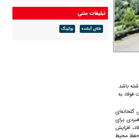
تبلیغات متنی
طلای آبشده
بوکینگ
شته باشد.
 فولاد به
 گلخانه‌ای
بردی برای
د، افزایش
 حفظ محیط‌