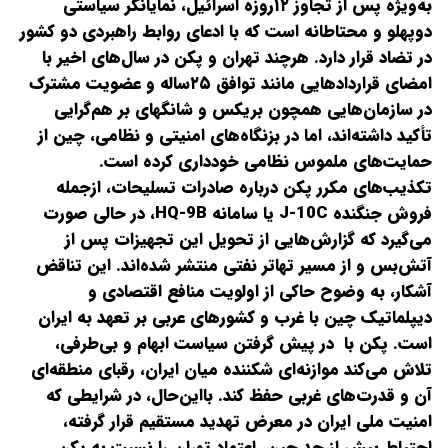
به‌ویژه پس از تجاوز ۱۲‌روزه اسرائیل، نمایانگر سیاستی
دوپهلو و محتاطانه است که با ادعای روابط راهبردی دو کشور
در تضاد قرار دارد. هرچند تهران و پکن در سال‌های اخیر با
امضای قراردادهایی مانند توافق ۲۵‌ساله و عضویت مشترک
در سازمان‌هایی همچون بریکس و شانگهای بر هم‌گرایی
تأکید داشته‌اند، اما در بزنگاه‌های امنیتی و نظامی، چین از
حمایت‌های ملموس نظامی خودداری کرده است.
تکذیب‌های مکرر پکن درباره صادرات تسلیحات، از‌جمله
فروش جنگنده J-10C یا سامانه HQ-9B، در حالی صورت
می‌گیرد که گزارش‌هایی از تحویل این تجهیزات پس از
آتش‌بس و از مسیر تهاتر نفتی منتشر شده‌اند. این تناقض
آشکار، به‌ وضوح حاکی از اولویت منافع اقتصادی و
دیپلماتیک چین با غرب و کشورهای عربی بر تعهد به ایران
است. پکن با در پیش گرفتن سیاست ابهام و بی‌طرفی،
تلاش می‌کند موازنه‌ای شکننده میان ایران، رقبای منطقه‌ای
آن و قدرت‌های غربی حفظ کند. با‌این‌حال، در شرایطی که
امنیت ملی ایران در معرض تهدید مستقیم قرار گرفته،
احتیاط بیش از حد چین، اعتماد تهران را نسبت به پکن