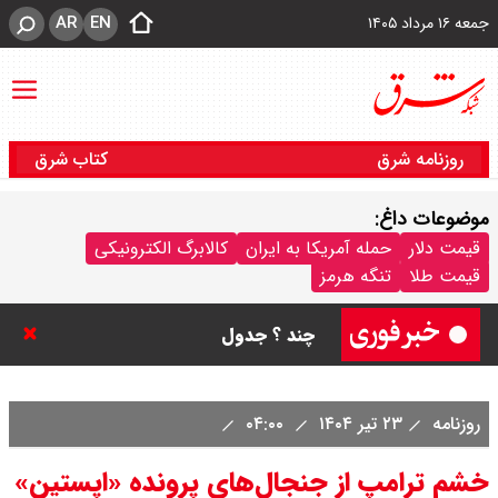
AR
EN
جمعه ۱۶ مرداد ۱۴۰۵
روزنامه شرق
کتاب شرق
موضوعات داغ:
قیمت سکه پارسیان امروز جمعه ۱۶
قیمت دلار
حمله آمریکا به ایران
کالابرگ الکترونیکی
قیمت طلا
تنگه هرمز
مرداد ۱۴۰۵ / سکه پارسیان ۱۰۰ سوتی
چند ؟ جدول
ترکیه و عراق، پروژه کاهش وابستگی
روزنامه
۲۳ تیر ۱۴۰۴
۰۴:۰۰
به تنگه هرمز را کلید زدند + جزییات
خشم ترامپ از جنجال‌های پرونده «اپستین»