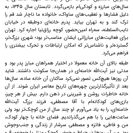
سال‌های مبارزه و کودکی‌ام بازمی‌گردد. تابستان سال ۱۳۴۵، به
دلیل فشارها و تعقیب‌های ساواک، خانواده ما ناچار شد قم را
ترک کند و به تهران بیاید. پدرم خانه‌ای دوطبقه در خیابان
نایب‌السلطنه، سه‌راه امین‌حضور، کوچه رزاق‌نیا اجاره کرد. تهران
برای فعالیت‌های مبارزاتی ایشان مناسب‌تر بود؛ شهری بزرگ‌تر،
گسترده‌تر و ناشناس‌تر که امکان ارتباطات و تحرک بیشتری را
فراهم می‌کرد.
طبقه بالای آن خانه معمولا در اختیار همراهان مبارز پدر بود و
مدتی نیز آیت‌الله خامنه‌ای در همان‌جا سکونت داشتند. شاید
آن روزها هیچ‌کس تصور نمی‌کرد ساکنان آن خانه ساده، سال‌ها
بعد از تأثیرگذارترین چهره‌های تاریخ معاصر ایران شوند. از آن
خانه خاطرات روشن و شیرینی در ذهن دارم. بیش از هر چیز،
بازی‌های کودکانه‌ام با آقا مصطفی، فرزند بزرگ آیت‌الله
خامنه‌ای، را به یاد می‌آورم. او چند سال از من کوچک‌تر بود ولی
ساعت‌هایی را با هم می‌گذراندیم. فضای خانه با چهار کودک،
من و فاطی، فائزه و مصطفی سرشار از زندگی و جنب‌وجوش
بود. من آن روزها در حیاط و حوض کوچک منزل با جوجه‌مرغ‌ و