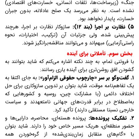
جنگ» (زیرساخت‌ها، تلفات انسانی، خسارت‌های اقتصادی)
نشده است. به نظر می‌رسد یک صلح عادلانه، بدون جبران
خسارت، پایدار نخواهد بود.
۵) نظارت بر اجرا (بند ۱۲):
سازوکار نظارت بر اجرا، هرچند
پیش‌بینی شده، ولی جزئیات آن (ترکیب، اختیارات، نحوه
راستی‌آزمایی) مبهم‌اند و می‌توانند مناقشه‌برانگیز شوند.
بخش سوم. تأملاتی برای آینده
با فروتنی تمام، به چند نکته اشاره می‌کنم که شاید بتوانند به
گشودن افق روشن‌تری برای آینده یاری رسانند:
۱. گفت‌وگو بر سر «چارچوب حقوقی الزام‌آور»:
به جای اکتفا به
یک تفاهم‌نامه موقت، شاید بتوان بر تدوین سازوکاری برای حل
اختلاف دائمی (با مشارکت چین، روسیه و کشورهایی که
به‌اصطلاح در برابر قدرت‌های جهانی نامتعهدند و سیاست
خارجی نسبتا مستقلی دارند) تأکید کرد.
۲. تفکیک پرونده‌ها:
پرونده هسته‌ای، محاصره، دارایی‌ها و
حضور منطقه‌ای، هریک مسیر خاص خود را دارند. شاید بتوان
با «گام‌های متقابل زمان‌بندی‌شده» از گره‌خوردن همه