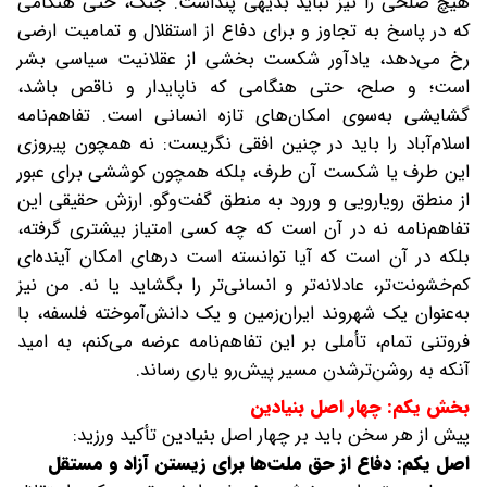
هیچ صلحی را نیز نباید بدیهی پنداشت. جنگ، حتی هنگامی
که در پاسخ به تجاوز و برای دفاع از استقلال و تمامیت ارضی
رخ می‌دهد، یادآور شکست بخشی از عقلانیت سیاسی بشر
است؛ و صلح، حتی هنگامی که ناپایدار و ناقص باشد،
گشایشی به‌سوی امکان‌های تازه انسانی است. تفاهم‌نامه
اسلام‌آباد را باید در چنین افقی نگریست: نه همچون پیروزی
این طرف یا شکست آن طرف، بلکه همچون کوششی برای عبور
از منطق رویارویی و ورود به منطق گفت‌وگو. ارزش حقیقی این
تفاهم‌نامه نه در آن است که چه کسی امتیاز بیشتری گرفته،
بلکه در آن است که آیا توانسته است درهای امکان آینده‌ای
کم‌خشونت‌تر، عادلانه‌تر و انسانی‌تر را بگشاید یا نه. من نیز
به‌عنوان یک شهروند ایران‌زمین و یک دانش‌آموخته فلسفه، با
فروتنی تمام، تأملی بر این تفاهم‌نامه عرضه می‌کنم، به امید
آنکه به روشن‌ترشدن مسیر پیش‌رو یاری رساند.
بخش یکم: چهار اصل بنیادین
پیش از هر سخن باید بر چهار اصل بنیادین تأکید ورزید:
اصل یکم: دفاع از حق ملت‌ها برای زیستن آزاد و مستقل