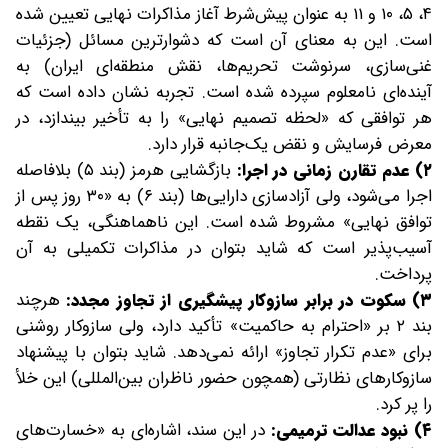
۴، ۵، ۱۰ و ۱۱ به عنوان پیش‌شرط آغاز مذاکرات نهایی تعیین شده
است. این به معنای آن است که دشوارترین مسائل (جزئیات
غنی‌سازی، سرنوشت تحریم‌ها، نقش منطقه‌ای ایران) به
آینده‌ای نامعلوم سپرده شده است. تجربه نشان داده است که
هر توافقی که «لحظه تصمیم نهایی» را به تأخیر بیندازد، در
معرض فرسایش و نقض یک‌جانبه قرار دارد.
۲) عدم تقارن زمانی در اجرا:
بازگشایی هرمز (بند ۵) بلافاصله
اجرا می‌شود، ولی آزادسازی دارایی‌ها (بند ۶) به «۳۰ روز پس از
توافق نهایی» مشروط شده است. این ناهماهنگی، یک نقطه
آسیب‌پذیر است که شاید بتوان در مذاکرات تکمیلی به آن
پرداخت.
۳) سکوت در برابر سازوکار پیشگیری از تجاوز مجدد:
هرچند
بند ۲ بر «احترام به حاکمیت» تأکید دارد، ولی سازوکار روشنی
برای «عدم تکرار تجاوز» ارائه نمی‌دهد. شاید بتوان با پیشنهاد
سازوکارهای نظارتی (همچون حضور ناظران بین‌المللی) این خلأ
را پر کرد.
۴) نبود عدالت ترمیمی:
در این سند، اشاره‌ای به «خسارت‌های