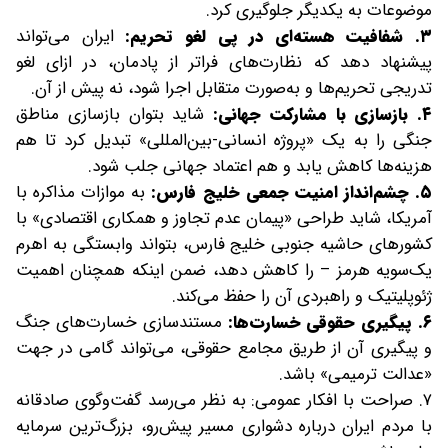
موضوعات به یکدیگر جلوگیری کرد.
۳. شفافیت هسته‌ای در پی لغو تحریم:
ایران می‌تواند
پیشنهاد دهد که نظارت‌های فراتر از پادمان، در ازای لغو
تدریجی تحریم‌ها و به‌صورت متقابل اجرا شود، نه پیش از آن.
۴. بازسازی با مشارکت جهانی:
شاید بتوان بازسازی مناطق
جنگی را به یک «پروژه انسانی-بین‌المللی» تبدیل کرد تا هم
هزینه‌ها کاهش یابد و هم اعتماد جهانی جلب شود.
۵. چشم‌انداز امنیت جمعی خلیج‌ فارس:
به موازات مذاکره با
آمریکا، شاید طراحی «پیمان عدم‌ تجاوز و همکاری اقتصادی» با
کشورهای حاشیه جنوبی خلیج‌ فارس، بتواند وابستگی به اهرم
یک‌سویه هرمز – را کاهش دهد، ضمن اینکه همچنان اهمیت
ژئوپلیتیک و راهبردی آن را حفظ می‌کند.
۶. پیگیری حقوقی خسارت‌ها:
مستندسازی خسارت‌های جنگ
و پیگیری آن از طریق مجامع حقوقی، می‌تواند گامی در جهت
«عدالت ترمیمی» باشد.
۷. صراحت با افکار عمومی: به نظر می‌رسد گفت‌وگوی صادقانه
با مردم ایران درباره دشواری مسیر پیش‌رو، بزرگ‌ترین سرمایه