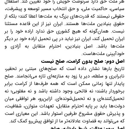
هر ملت حق دارد سرنوشت خویش را خود تعیین کند. استقلال
سیاسی، حاکمیت ملی، و حق انتخاب مسیر توسعه و پیشرفت،
حقوقی نیستند که قدرت‌های بزرگ به ملت‌ها اعطا کنند؛ بلکه از
حقوق بنیادین ملت‌ها هستند. ایران نیز از این قاعده مستثنا
نیست. همان‌گونه که هیچ کشوری حق ندارد اراده خود را بر
ایران تحمیل کند، ایران نیز نباید در پی تحمیل اراده خود بر دیگر
ملت‌ها باشد. اصل بنیادین، احترام متقابل به آزادی و
خودآیینی ملت‌هاست.
اصل دوم: صلح بدون کرامت، صلح نیست
تاریخ بارها نشان داده است که صلح‌های مبتنی بر تحقیر،
نابرابری و سلطه، دیر یا زود به منازعه‌ای تازه می‌انجامند. صلح
پایدار تنها زمانی ممکن است که همه طرف‌ها از کرامت برابر
برخوردار باشند؛ نه فاتحی وجود داشته باشد و نه مغلوبی؛ نه
تحمیل‌کننده‌ای و نه تحمیل‌شونده‌ای. ازاین‌رو، هر توافقی میان
دولت‌ها باید بر پایه احترام متقابل، تعهدات متوازن، شفافیت،
و پذیرش حقوق مشروع طرفین استوار باشد. این معیاری است
که می‌تواند به قضاوت عادلانه‌تر ما از توافق پیش‌رو کمک کند.
اصل سوم: عدالت، شرط پایداری صلح