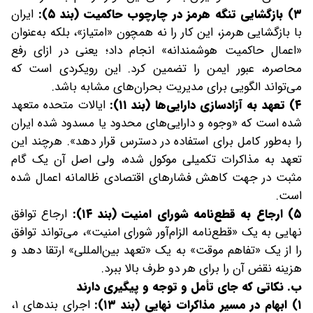
۳) بازگشایی تنگه هرمز در چارچوب حاکمیت (بند ۵):
ایران
با بازگشایی هرمز، این کار را نه همچون «امتیاز»، بلکه به‌عنوان
«اعمال حاکمیت هوشمندانه» انجام داد؛ یعنی در ازای رفع
محاصره، عبور ایمن را تضمین کرد. این رویکردی است که
می‌تواند الگویی برای مدیریت بحران‌های مشابه باشد.
۴) تعهد به آزادسازی دارایی‌ها (بند ۱۱):
ایالات متحده متعهد
شده است که «وجوه و دارایی‌های محدود یا مسدود شده ایران
را به‌طور کامل برای استفاده در دسترس قرار دهد». هرچند این
تعهد به مذاکرات تکمیلی موکول شده، ولی اصل آن یک گام
مثبت در جهت کاهش فشارهای اقتصادی ظالمانه اعمال شده
است.
۵) ارجاع به قطع‌نامه شورای امنیت (بند ۱۴):
ارجاع توافق
نهایی به یک «قطع‌نامه الزام‌آور شورای امنیت»، می‌تواند توافق
را از یک «تفاهم موقت» به یک «تعهد بین‌المللی» ارتقا دهد و
هزینه نقض آن را برای هر دو طرف بالا ببرد.
ب. نکاتی که جای تأمل و توجه و پیگیری دارند
۱) ابهام در مسیر مذاکرات نهایی (بند ۱۳):
اجرای بندهای ۱،