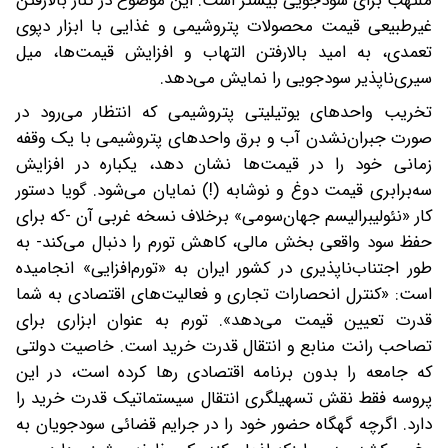
ملتهب برای سودجویی بیشتر است. این موضوع در کنار بالارفتن
غیرطبیعی قیمت‌ محصولات پتروشیمی و غذایی‌ با ابزار دپوی
تعمدی، به امید بالارفتن التهاب و افزایش قیمت‌ها، میل
سیری‌ناپذیر سودجویی را نمایش می‌دهد.
تخریب واحدهای یوتیلیتی پتروشیمی که انتظار می‌رود در
صورت جبران‌نشدن آب و برق واحدهای پتروشیمی با یک وقفه
زمانی خود را در قیمت‌ها نشان دهد، یکباره در افزایش
سه‌برابری قیمت دوغ و نوشابه (!) نمایان می‌شود. گویا دستور
کار «نئولیبرالیسم جهان‌سومی» برخلاف نسخه غربی آن -که برای
حفظ سود واقعی بخش مالی، کاهش تورم را دنبال می‌کند- به
طور اجتناب‌ناپذیری در کشور ایران به «تورم‌افزایی» انجامیده
است: «کنترل انحصارات تجاری و فعالیت‌های اقتصادی به شما
قدرت تعیین قیمت می‌دهد». تورم به عنوان ابزاری برای
تصاحب رانت منابع و انتقال قدرت خرید است. خاصیت دولتی
که جامعه را بدون برنامه اقتصادی رها کرده است، در این
پروسه فقط نقش تسهیلگری انتقال سیستماتیک قدرت خرید را
دارد. اگرچه گهگاه حضور خود را در جرایم قضائی سودجویان به