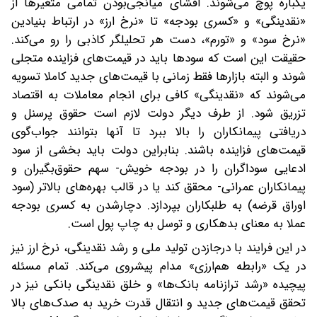
یکباره پوچ می‌شوند. افشای میانجی‌بودن تمامی متغیرها از
«نقدینگی» و «کسری بودجه» تا «نرخ ارز» در ارتباط بنیادین
«نرخ سود» و «تورم»، دست هر تحلیلگر کاذبی را رو می‌کند.
حقیقت این است که سودها باید در قیمت‌های فزاینده متجلی
شوند و البته بازارها فقط زمانی با قیمت‌های جدید کاملا تسویه
می‌شوند که «نقدینگی» کافی برای انجام معاملات به اقتصاد
تزریق شود. از طرف دیگر دولت لازم است حقوق پرسنل و
دریافتی پیمانکاران را بالا ‌ببرد تا آنها بتوانند جواب‌گوی
قیمت‌های فزاینده باشند. بنابراین دولت باید بخشی از سود
ادعایی سوداگران را در بودجه خویش- سهم حقوق‌بگیران و
پیمانکاران عمرانی- محقق کند یا در قالب بهره‌های بالاتر (سود
اوراق قرضه) به طلبکاران بپردازد. دچارشدن به کسری بودجه
عملا به معنای بدهکاری و توسل به چاپ پول است.
در این فرایند با درجازدن تولید ملی و رشد نقدینگی، نرخ ارز نیز
در یک «رابطه هم‌ارزی» مدام پیشروی می‌کند. تمام مسئله
پیچیده «رشد ترازنامه بانک‌ها» و خلق نقدینگی بانکی نیز در
تحقق قیمت‌های جدید و انتقال قدرت خرید به صدک‌های بالا