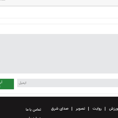
ار
ن
رزش
روایت
تصویر
صدای شرق
تماس با ما