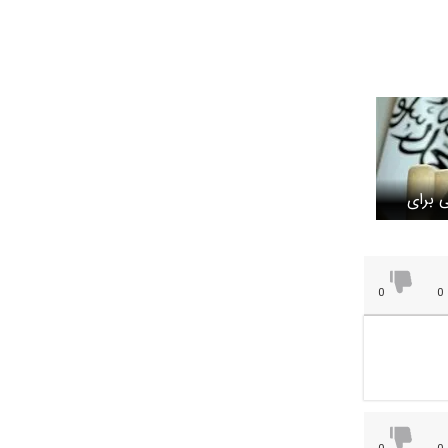
 برای
تی
0
0