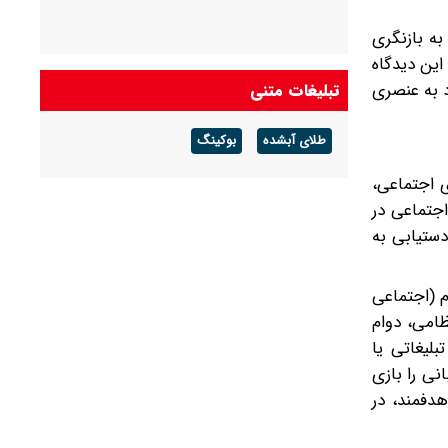
به بازنگری
ارندگی اجتماعی (Societal Deterrence) یاد می‌شود. این دیدگاه
د به عنصری
تبلیغات متنی
طلای آبشده
بوکینگ
ی اجتماعی،
اجتماعی در
ستیابی به
با قدرت نرم (اجتماعی
ظامی، دوام
بلیغاتی یا
نی را بازی
هدفمند، در