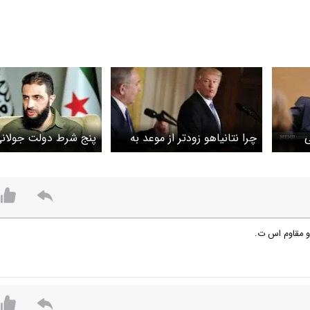
ی
چرا نتانیاهو زودتر از موعد به
پنج شرط دولت جولانی
ن
واشنگتن می‌رود؟
صلح با رژیم صهیونیس
 و مقاوم اس ت.