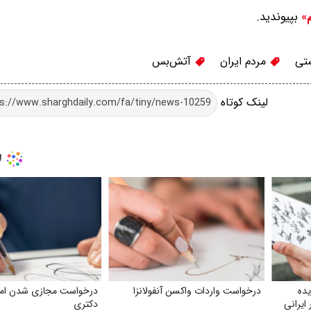
بپیوندید.
م»
تی
مردم ایران
آتش‌بس
لینک کوتاه
یده
درخواست واردات واکسن آنفولانزا
درخواست مجازی شدن امت
ایرانی
دکتری