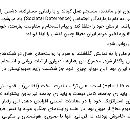
ران آرام ماندند، منسجم عمل کردند و با رفتاری مسئولانه، دشمن را 
در محاسباتش واداشتند. در نظریه‌های جدید امنیتی، از مفهومی به‌ نام بازد
 نپاشد، آرامش خود را حفظ کند و پیام انسجام و مقاومت بفرستد، خو
ی روانی شود.
ملی را به نمایش گذاشتند. و سوم با روایت‌سازی فعال در شبکه‌ها
اگذار شود. مجموع این رفتارها، دیواری از ثبات روانی و انسجام 
ایران بود. این دیوار، چیزی نبود جز شکست رژیم صهیونیستی در د
یکی از مفاهیم کلیدی در جنگ‌های نوین، «قدرت ترکیبی» (Hybrid Power) است؛ یعنی ترکیب قدرت سخت (نظامی) 
 پایداری جامعه، کامل نیست و پایداری جامعه نیز بدون پشتوانه ن
ن استراتژیک خود را در معادلات امنیتی افزایش دهد. این رفتار، ت
م دفاع از میهن بود. در اغلب روایت‌های جنگی، مردم یا نقش قربا
ن نه خاموش بودند، نه قربانی. آنها با صبوری، هوشمندی و سکوتی 