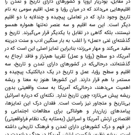
در مقابل، بودریار اروپا و کشورهای دارای تاریخ و تمدن را
اقلیم‌هایی می‌داند که در میان رؤیا و عمل، اقلیم سومی به نام
تاریخ وجود دارد که در تعاملی پیچیده و چندلایه با دو اقلیم
دیگر است. این سه اقلیم و سه عنصر نه‌تنها همواره همسو
نیستند، بلکه گاهی در تقابل با یکدیگر قرار می‌گیرند. تاریخ و
گذشته‌ای غنی «عمل» را اغلب به بار سنگین ادب و سنت دیرینه
مقید می‌کند و مهار می‌زند؛ بنابراین تمایز اصلی این است که در
آمریکا، دو سطح (رؤیا و عمل) تقریبا هم‌تراز و فاقد ارجاع به
گذشته‌اند، درحالی‌که در کشورهای دارای تمدن و تاریخ، سه
اقلیم و سطح رؤیا، عمل و تاریخ در یک دیالکتیک پیچیده و
مستمر با هم قرار دارند. این کشورها هنوز به معنا و ریشه
اهمیت می‌دهند، درحالی‌که آمریکا به سمت واقعیتی بدون
ریشه پیش می‌تازد؛ چون تاریخ ندارد. نکته‌ای که درباره اسرائیل
بی‌تاریخ و متجاور نیز راست است. فقدان درک این تمایزها،
پیامدهای زیان‌بار و هولناکی برای مطالعات اجتماعی و
اقتصادی ارتش آمریکا و اسرائیل (به‌مثابه یک نظام فراواقعیتی)
در فهم و درک کشورهای دارای تمدن و فرهنگ تاریخی داشته
است. ریشه نظری شکست ارتش آمریکا در جنگ درازمدت در