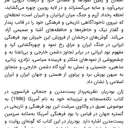
آسمان و زمین نمودها و مسائل خُرد و درشت درونی سر
برمی‌آورد و سایه می‌گستراند و در لایه رویین چهره می‌گشاید،
لحظه رخداد آزرم و جنگ میان ایرانیان و انیران است؛ لحظه‌ای
که نیروی ناخودآگاهی تاریخی و فرهنگی خود را در قالب پندار
و گفتار نیک و خاطره‌ها و حافظه‌های آشنا و صمیمی آزاد
می‌کند. گوش‌های درخشان از فروزش این خیزش بودِ فرهنگی
ایرانی در جنگ ایران و عراق رخ نمود و چهره‌گشایی کرد و
مفهوم بودِ ایرانی در برابر تجاوز دشمن خارجی و بی‌اعتنا به و
چشم‌پوشی از نمودهای متکثر و فریبنده سیاسی، نژادی، زبانی،
مذهبی، جنسیتی و نسلی به آوردگاه دشمن خارجی و متجاوز
به میهن یورش برد و پرتوی از هستی و جهان ایران و ایران
اسلامی را نشان داد.
‌ژان بودریار، نظریه‌پرداز پست‌مدرن و جنجالی فرانسوی، در
کتاب نکته‌سنجانه و تیزبینانه خود به نام آمریکا (1986) به
موضوعی عمیق در واکاوی سرشت این بودِ فرهنگی و تاریخی در
گستره جهان در قیاس با بودِ فرهنگی آمریکا به‌مثابه سرزمین
پست‌مدرن اشاره دارد. بودریار در این کتاب که گونه‌ای روایت و