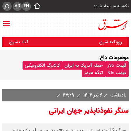
AR
EN
یکشنبه ۱۸ مرداد ۱۴۰۵
روزنامه شرق
کتاب شرق
موضوعات داغ:
قیمت دلار
حمله آمریکا به ایران
کالابرگ الکترونیکی
قیمت طلا
تنگه هرمز
یادداشت
۶ تیر ۱۴۰۴
۲۳:۲۹
سنگر نفوذناپذیر جهان ایرانی
جنگ 12‌روزه اسرائیل -و درواقع ناتو به رهبری آمریکا- علیه