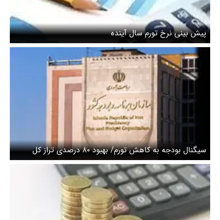
پیش بینی نرخ تورم سال آینده
سیگنال بودجه به کاهش تورم/ بهبود ۸۰ درصدی تراز کل