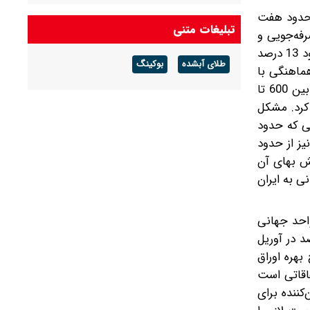
 (حدود هفت
تبلیغات متنی
 جهانی بر اثر صرفه‌جویی و
رجوع به انرژی‌های پاک تأمین شده است‌ (چین حدود 17 درصد از مصرف خود کاسته و مصرف سوخت در خانه‌های هند نیز حدود 13 درصد
طلای آبشده
بوکینگ
، روزانه به‌طور متوسط حدود 17 کشتی ضمن هماهنگی با
آمریکا یا با ایران و پرداخت عوارض از تنگه عبور کرده‌اند. بخشی از این کشتی‌های عبوری نفتکش بوده‌اند و گفته می‌شود روزانه بین 600 تا
 کرد. مشکل
یی که حدود
یز از حدود
فزایش بهای آن
ی به ایران
واحد جهانی
 تأثیر داشته و علاوه بر افزایش قیمت بنزین، باعث افزایش تورم سالانه از 3.2 به 3.8 درصد در آوریل
بهره اوراق
فاقاتی است
کننده برای