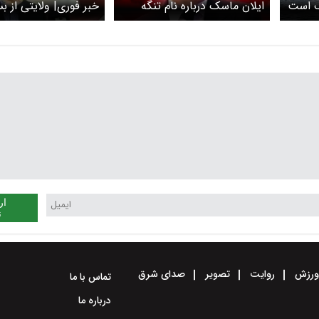
هرمز متوقف است
ایلان ماسک درباره نام تنگه
خبر فوری| ولایتی
 قرار
هرمز توییت زد + عکس
باب المندب در صورت ا
حملات خبر داد + عک
ار
ن
رزش
روایت
تصویر
صدای شرق
تماس با ما
درباره ما