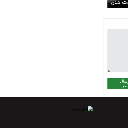
 از بسته شدن
دامه
س
سال
ظر