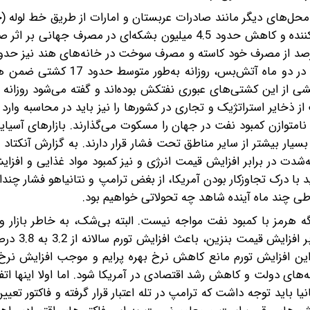
 محل‌های دیگر مانند صادرات عربستان و امارات از طریق خط لوله
تا هشت میلیون بشکه)، افزایش تولید سایر کشورهای تولیدکننده و کاهش حدود 4.5 میلیون بشکه‌ای در مصرف
کاهش یافته است). همچنین برآوردها حاکی از آن است که در دو ماه آتش‌بس
از ذخایر استراتژیک و تجاری در کشورها را نیز باید در محاسبه وارد
امتوازن کمبود نفت در جهان را مسکوت می‌گذارند. بازارهای آسیا
بسیار بیشتر از سایر مناطق تحت فشار قرار دارند. به گزارش آنکتاد ن
ننده نفت بوده و به‌شدت در برابر افزایش قیمت انرژی و نیز کمبود مواد غذایی و ا
 با درک تجاوزکار بودن آمریکا، از بغض ترامپ و نتانیاهو فشار چندان
 طی چند ماه آینده شاهد چه تحولاتی خواهیم بود.
ه هرمز با کمبود نفت مواجه نیست. البته بی‌شک، به‌ خاطر بازار 
نفت، افزایش قیمت نفت بر آمریکا نیز
 این افزایش تورم مانع کاهش نرخ بهره پرایم و موجب افزایش نرخ 
ه‌های دولت و کاهش رشد اقتصادی در آمریکا شود. اما اولا اینها ات
باید توجه داشت که ترامپ در تله اعتبار قرار گرفته و فاکتور تعیین‌