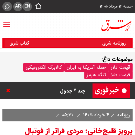
AR
EN
جمعه ۱۶ مرداد ۱۴۰۵
روزنامه شرق
کتاب شرق
موضوعات داغ:
قیمت سکه پارسیان امروز جمعه ۱۶
قیمت دلار
حمله آمریکا به ایران
کالابرگ الکترونیکی
قیمت طلا
تنگه هرمز
مرداد ۱۴۰۵ / سکه پارسیان ۱۰۰ سوتی
چند ؟ جدول
ترکیه و عراق، پروژه کاهش وابستگی
روزنامه
۴ خرداد ۱۴۰۵
۰۵:۳۰
به تنگه هرمز را کلید زدند + جزییات
پرویز قلیچ‌خانی؛ مردی فراتر از فوتبال