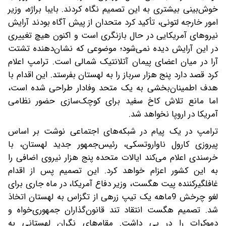
خوش‌بینی بیشتری به این تصمیم نگاه کردند. بایبا براژه، وزیر
امور خارجه لتونی، تأکید کرد متحدان از پیش آگاه بودند آرایش
نیروهای آمریکایی در حال بازنگری است و اکنون هیچ تغییری
در این آرایش دیده نمی‌شود؛ موضوعی که نشان‌دهنده تشتت
آرا در میان اعضای پیمان آتلانتیک شمالی است. ترامپ اعلام
کرد قصد دارد پنج هزار سرباز را به لهستان بفرستد. این اقدام با
هدف اطمینان‌بخشی به یک متحد وفادار طراحی شده است،
اما مانع تلاش کاخ سفید برای کوچک‌سازی حضور نظامی
آمریکا در اروپا نخواهد شد.
ترامپ در یک پیام در شبکه‌های اجتماعی نوشت بر اساس
پیروزی کارول ناواروتسکی، رئیس‌جمهور جدید لهستان، با
خرسندی اعلام می‌کند ایالات متحده پنج هزار نیروی اضافی را
به این کشور اعزام خواهد کرد. این تصمیم پس از اقدام
غافلگیرکننده پیت هگست، وزیر دفاع آمریکا، در ماه جاری برای
لغو چرخش 9‌ماهه یک تیپ زرهی از تگزاس به لهستان اتخاذ
شد. تصمیم هگست انتقاد تند قانون‌گذاران جمهوری‌خواه و
دموکرات را در پی داشت. مقام‌های نگران لهستانی به