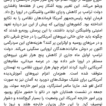
ورشو می‌کند. این تغییر رویه آشکار پس از هفته‌ها پافشاری
دولت ترامپ بر کاهش ردپای نظامی واشینگتن در اروپا رخ داد.
فرمان اولیه رئیس‌جمهور آمریکا فرماندهان نظامی را به تکاپو
انداخته بود. کشورهای اروپایی که پیش از این نیز درباره تعهد
امنیتی واشینگتن تردید داشتند، با این پرسش روبه‌رو شدند که
چگونه باید جای خالی نیروهای آمریکایی را در جناح شرقی ناتو
و در مرزهای روسیه و اوکراین پر کنند؟ هزینه‌های این سردرگمی
اکنون بر دوش مالیات‌دهندگان اروپایی سنگینی می‌کند. دولت
ترامپ اوایل ماه جاری از کاهش پنج هزار نفری نیروهای
مستقر در اروپا خبر داده بود. در عرصه میدانی، مقام‌های
آمریکایی تأیید کردند اعزام چهار هزار نیروی نظامی به لهستان
متوقف شده است. هم‌زمان اعزام نیروهای آموزش‌دیده
آمریکایی برای شلیک موشک‌های دوربرد به آلمان نیز به صورت
کامل لغو شد. ماریا مالمر استنرگارد، وزیر امور خارجه سوئد، روز
جمعه در نشست همتایان خود در ناتو با حضور مارکو روبیو،
وزیر امور خارجه آمریکا، این وضعیت را بسیار گیج‌کننده و دشوار
توصیف کرد. با این حال وزیران خارجه هلند و نروژ با