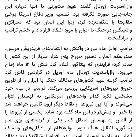
وال‌استریت ژورنال گفتند هیچ مشورتی با آنها درباره این
جابه‌جایی صورت نگرفته بود. تصمیم وزیر دفاع آمریکا برخی
مقام‌ها را شگفت‌زده کرد، زیرا این آلمان بود که استراتژی
واشینگتن در جنگ با ایران را مورد انتقاد قرار داد و خشم ترامپ
را برانگیخت.
ترامپ اوایل ماه می‌ در واکنش به انتقادهای فریدریش مرتس،
صدراعظم آلمان، دستور خروج پنج هزار سرباز از این کشور را
صادر کرد؛ فرایندی که پنتاگون اعلام کرد شش تا ۱۲ ماه زمان
می‌برد. وال‌استریت ژورنال ماه آوریل در گزارشی فاش کرد‌
ترامپ گزینه تنبیه کشورهای مخالف جنگ با ایران را از طریق
خروج نیروهای آمریکایی بررسی می‌کند. ترامپ در پیام خود
مشخص نکرد کدام واحدهای آمریکایی به لهستان اعزام
می‌شوند و آیا این نیروها از نقاط دیگر اروپا تأمین خواهند شد
یا خیر. او پیش‌تر در این ماه گفته بود شاید بخشی از نیروها را
از آلمان به لهستان منتقل کند. یکی از گزینه‌های روی میز
پنتاگون، انتقال هنگ دوم سواره‌نظام از پادگان‌های ویلسک
آلمان به قلمرو لهستان است. این اقدام استراتژیک به دونالد