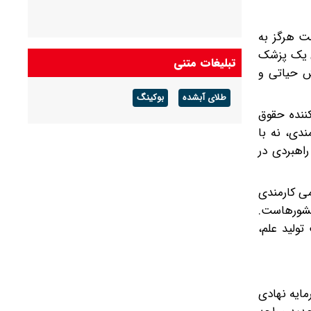
ت هرگز به
ق یک پزشک
تبلیغات متنی
ش حیاتی و
طلای آبشده
بوکینگ
ننده حقوق
دی، نه با
اهبردی در
می کارمندی
 کشورهاست.
تولید علم،
مایه نهادی