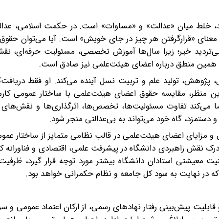
د، خلط میان «عدالت» و «مساوات» است. در حکمت اسلامی، عدال
ه معنای «قرارگرفتن هر چیز در جای خویش» است. آیا می‌توان حقو
‌تردید خیر؛ زیرا سال‌ها آموزش تخصصی، مسئولیت حرفه‌ای، نق
د. همین منطق درباره اعضای هیئت‌علمی نیز صادق است.
 پژوهش، تولید علم و تربیت نسل آینده می‌کند. او فقط دریافت‌ک
این منظر، مقایسه حقوق اعضای هیئت‌علمی با ساختار عمومی کارمن
 می‌کند‌ تفاوت مسئولیت‌ها، تخصص‌ها، اثرگذاری‌ها و نقش‌های ر
ستمزد، گاه خود می‌تواند به بی‌عدالتی منجر شود.
 و مزایای اعضای هیئت‌علمی در قالب نظامی متمایز از ساختار عمو
ای درک نقش راهبردی دانشگاه در پیشرفت علمی، اقتصادی و فناورانه
یت معیشتی استادان دانشگاه بیشتر مورد توجه قرار گیرد، ظرفیت 
که در نهایت به سود کل جامعه و نظام حکمرانی خواهد بود.
بلیت پیش‌بینی رفتار نهادهای رسمی، از ارکان اعتماد عمومی و سر