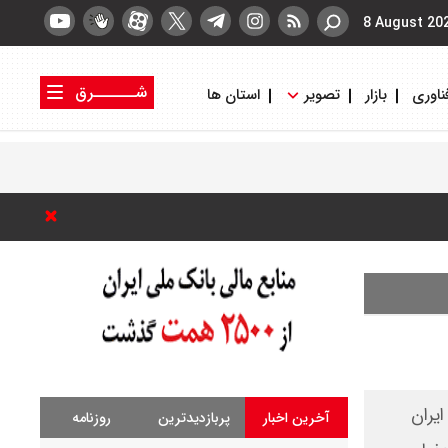
8 August 20
شــــــرق
ناوری
بازار
تصویر
استان ها
کتاب شرق
روزنامه شرق
یران
آخرین اخبار
پربازدیدترین
روزنامه