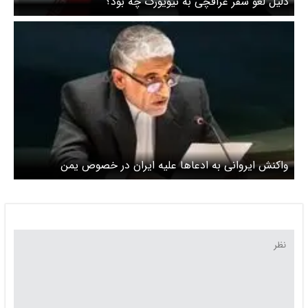
دلیل لغو سفر عراقچی به نیویورک چه بود؟
واکنش ایروانی به ادعاها علیه ایران در خصوص یمن