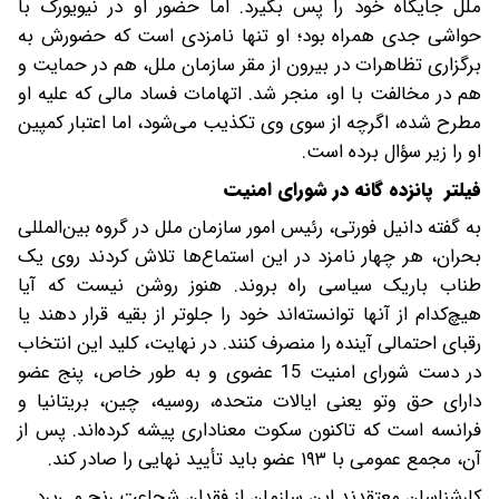
ملل جایگاه خود را پس بگیرد. اما حضور او در نیویورک با
حواشی جدی همراه بود؛ او تنها نامزدی است که حضورش به
برگزاری تظاهرات در بیرون از مقر سازمان ملل، هم در حمایت و
هم در مخالفت با او، منجر شد. اتهامات فساد مالی که علیه او
مطرح شده، اگرچه از سوی وی تکذیب می‌شود، اما اعتبار کمپین
او را زیر سؤال برده است.
فیلتر پانزده‌ گانه در شورای امنیت
به گفته دانیل فورتی، رئیس امور سازمان ملل در گروه بین‌المللی
بحران، هر چهار نامزد در این استماع‌ها تلاش کردند روی یک
طناب باریک سیاسی راه بروند. هنوز روشن نیست که آیا
هیچ‌کدام از آنها توانسته‌اند خود را جلوتر از بقیه قرار دهند یا
رقبای احتمالی آینده را منصرف کنند. در نهایت، کلید این انتخاب
در دست شورای امنیت 15 عضوی و به طور خاص، پنج عضو
دارای حق وتو یعنی ایالات متحده، روسیه، چین، بریتانیا و
فرانسه است که تاکنون سکوت معناداری پیشه کرده‌اند. پس از
آن، مجمع عمومی با ۱۹۳ عضو باید تأیید نهایی را صادر کند.
کارشناسان معتقدند این سازمان از فقدان شجاعت رنج می‌برد.