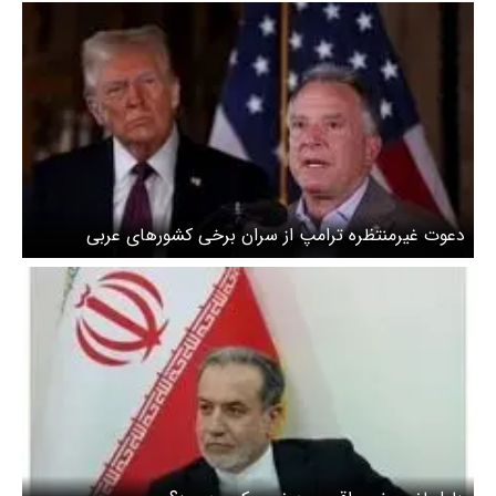
دعوت غیرمنتظره ترامپ از سران برخی کشورهای عربی