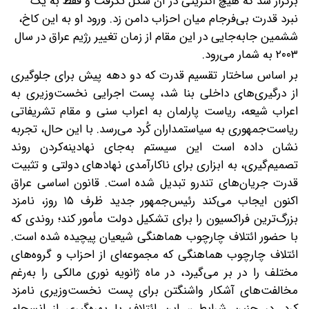
برگزار شد که هیچ اکثریتی در آن شکل نگرفت و فقط به یک
نبرد قدرت بی‌فرجام میان احزاب دامن زد. ورود او به این کاخ،
ششمین جابه‌جایی در این مقام از زمان تغییر رژیم عراق در سال
۲۰۰۳ به شمار می‌رود.
بر اساس ساختار تقسیم قدرت که دو دهه پیش برای جلوگیری
از درگیری‌های داخلی بنا شد، پست اجرایی نخست‌وزیری به
اعراب شیعه، ریاست پارلمان به اعراب سنی و مقام تشریفاتی
ریاست‌جمهوری به سیاستمداران کُرد می‌رسد. با این حال، تجربه
نشان داده است این سیستم به‌جای نهادینه‌کردن روند
تصمیم‌گیری، به ابزاری برای ناکارآمدی نهادهای دولتی و تثبیت
قدرت جریان‌های تندرو تبدیل شده است. قانون اساسی عراق
اکنون ایجاب می‌کند رئیس‌جمهور جدید ظرف ۱۵ روز، نامزد
بزرگ‌ترین فراکسیون را برای تشکیل دولت مأمور کند؛ روندی که
با حضور ائتلاف چارچوب هماهنگی شیعیان پیچیده شده است.
ائتلاف چارچوب هماهنگی که مجموعه‌ای از احزاب و گروه‌های
مختلف را در بر می‌گیرد، در ماه ژانویه نوری مالکی را به‌رغم
مخالفت‌های آشکار واشنگتن برای پست نخست‌وزیری نامزد
کرد. در چنین شرایطی، این ائتلاف با بهره‌گیری از انسجام