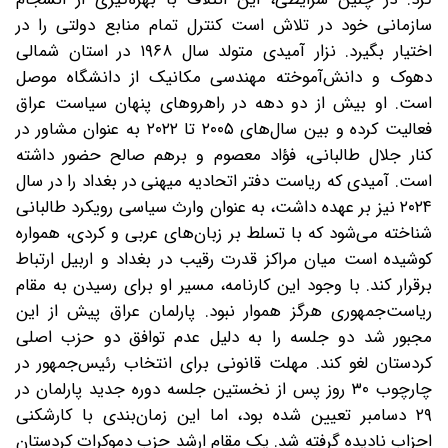
سازمانی خود در تلاش است کنترل تمام منابع دولتی را در
اختیار بگیرد. نزار آمیدی متولد سال ۱۹۶۸ در استان شمالی
دهوک و دانش‌آموخته مهندسی مکانیک از دانشگاه موصل
است. او بیش از دو دهه در راهروهای پنهان سیاست عراق
فعالیت کرده و بین سال‌های ۲۰۰۵ تا ۲۰۲۲ به عنوان مشاور در
کنار جلال طالبانی، فؤاد معصوم و برهم صالح حضور داشته
است. آمیدی که ریاست دفتر اتحادیه میهنی در بغداد را در سال
۲۰۲۴ نیز بر عهده داشت، به عنوان وارث سیاسی رویکرد طالبانی
شناخته می‌شود که با تسلط بر زبان‌های عربی و کردی، همواره
کوشیده است میان مراکز قدرت رقیب در بغداد و اربیل ارتباط
برقرار کند. با وجود این کارنامه، مسیر او برای رسیدن به مقام
ریاست‌جمهوری هرگز هموار نبود. پارلمان عراق پیش از این
مجبور شد دو جلسه را به دلیل عدم توافق دو حزب اصلی
کردستان لغو کند. مهلت قانونی برای انتخاب رئیس‌جمهور در
چارچوب ۳۰ روز پس از نخستین جلسه دوره جدید پارلمان در
۲۹ دسامبر تعیین شده بود، اما این زمان‌بندی با کارشکنی
احزاب نادیده گرفته شد. یک مقام ارشد حزب دموکرات کردستان