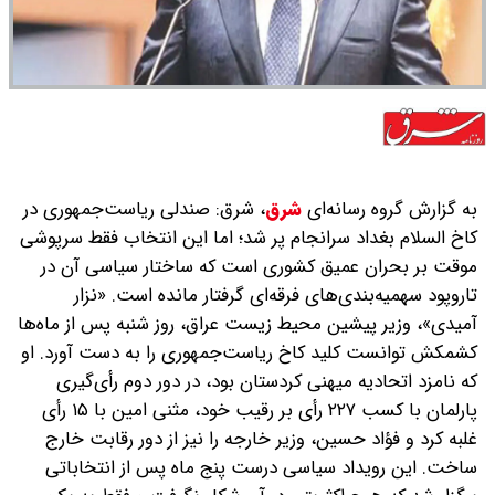
به گزارش گروه رسانه‌ای
شرق
،
شرق: صندلی ریاست‌جمهوری در
کاخ السلام بغداد سرانجام پر شد؛ اما این انتخاب فقط سرپوشی
موقت بر بحران عمیق کشوری است که ساختار سیاسی آن در
تاروپود سهمیه‌بندی‌های فرقه‌ای گرفتار مانده است. «نزار
آمیدی»، وزیر پیشین محیط زیست عراق، روز شنبه پس از ماه‌ها
کشمکش توانست کلید کاخ ریاست‌جمهوری را به دست آورد. او
که نامزد اتحادیه میهنی کردستان بود، در دور دوم رأی‌گیری
پارلمان با کسب ۲۲۷ رأی بر رقیب خود، ‌مثنی امین‌ با ۱۵ رأی
غلبه کرد و ‌فؤاد حسین، وزیر خارجه را نیز از دور رقابت خارج
ساخت. این رویداد سیاسی درست پنج ماه پس از انتخاباتی