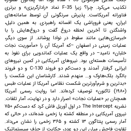
تکذیب می‌کرد. چرا؟ زیرا F-35 نماد «رادارگریزی» و برتری
فناورانه آمریکاست. پذیرش سرنگونی آن توسط سامانه‌های
ایران، یعنی فروپاشی یک افسانه راهبردی. به همین دلیل،
واشنگتن تا آخرین لحظه دروغ گفت و دروغ‌هایش را با
خبرسازی‌هایی مانند سقوط در نوادا پوشاند. از سوی دیگر،
عملیات زمینی در اصفهان –‌که آمریکا آن را «مأموریت نجات
خلبان» نامید‌– در واقع یک عملیات کماندویی برای نفوذ به
تأسیسات هسته‌ای بود. نیروهای آمریکایی در کمین نیروهای
ایرانی گرفتار آمدند و دست‌کم دو فروند C-130 و دو فروند
بالگرد بلک‌هاوک و‌... منهدم شدند. کارشناسان این شکست را
«بدترین و شرم‌آورترین شکست نظامی آمریکا از عملیات طبس
(۱۹۸۰) تاکنون» توصیف کرده‌اند. اما روایت رسمی آمریکا
همچنان بر «عملیات نجات» اصرار دارد و در نهایت، آمار تلفات.
نشریه The Intercept در اول آوریل فاش کرد که دست‌کم ۷۵۰
نیروی آمریکایی در منطقه کشته یا زخمی شده‌اند، در حالی که
آمار رسمی پنتاگون ۱۳ کشته و ۳۶۵ زخمی را نشان می‌داد.
تفاوت فاحش میان این دو عدد، حکایت از حذف سیستماتیک