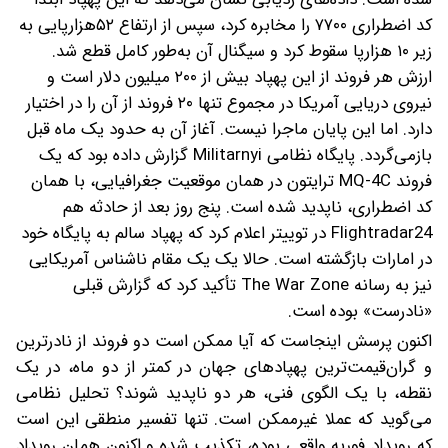
کد اضطراری ۷۷۰۰ را مخابره کرد، سپس از ارتفاع ۵۲هزارپایی به
زیر ۱۰ هزارپا سقوط کرد و سیگنال آن به‌طور کامل قطع شد.
ارزش هر فروند از این پهپاد بیش از ۲۰۰ میلیون دلار است و
نیروی دریایی آمریکا در مجموع تنها ۲۰ فروند از آن را در اختیار
دارد. اما این پایان ماجرا نیست. آغاز آن به حدود یک ماه قبل
بازمی‌گردد. پایگاه نظامی Militarnyi گزارش داده بود که یک
فروند MQ-4C ترایتون در همان موقعیت جغرافیایی، با همان
کد اضطراری، ناپدید شده است. پنج روز بعد از حادثه هم
Flightradar24 در توییتر اعلام کرد که پهپاد سالم به پایگاه خود
در امارات بازگشته است. حالا یک یک مقام ناشناس آمریکایی
نیز به رسانه The War Zone تأکید کرد که گزارش قبلی
«نادرست» بوده است.
اکنون پرسش اینجاست که آیا ممکن است دو فروند از نادرترین
و گران‌قیمت‌ترین پهپادهای جهان در کمتر از دو ماه، در یک
نقطه، با یک الگوی فنی، هر دو ناپدید شوند؟ تحلیل نظامی
می‌گوید که عملا غیرممکن است. تنها تفسیر منطقی این است
که رویداد فوریه واقعی بوده، تکذیب شده‌ و اکنون همان رویداد