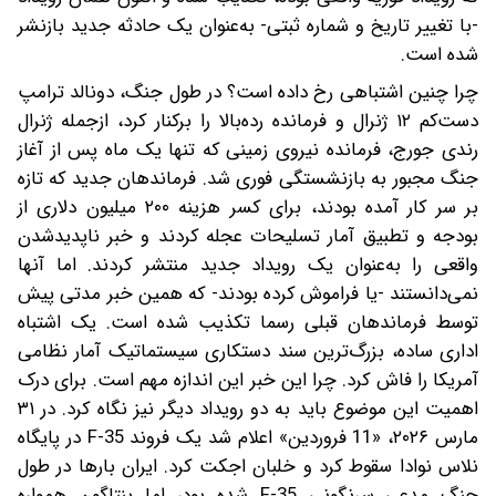
-با تغییر تاریخ و شماره ثبتی- به‌عنوان یک حادثه جدید بازنشر
شده است.
چرا چنین اشتباهی رخ داده است؟ در طول جنگ، دونالد ترامپ
دست‌کم ۱۲ ژنرال و فرمانده رده‌بالا را برکنار کرد، از‌جمله ژنرال
رندی جورج، فرمانده نیروی زمینی‌ که تنها یک ماه پس از آغاز
جنگ مجبور به بازنشستگی فوری شد. فرماندهان جدید که تازه
بر سر کار آمده بودند، برای کسر هزینه ۲۰۰ میلیون دلاری از
بودجه و تطبیق آمار تسلیحات‌ عجله کردند و خبر ناپدید‌شدن
واقعی را به‌عنوان یک رویداد جدید منتشر کردند. اما آنها
نمی‌دانستند -یا فراموش کرده بودند- ‌که همین خبر مدتی پیش
توسط فرماندهان قبلی رسما تکذیب شده است. یک اشتباه
اداری ساده، بزرگ‌ترین سند دستکاری سیستماتیک آمار نظامی
آمریکا را فاش کرد. چرا این خبر این اندازه مهم است. برای درک
اهمیت این موضوع‌ باید به دو رویداد دیگر نیز نگاه کرد. در ۳۱
مارس ۲۰۲۶، «11 فروردین» اعلام شد یک فروند F-35 در پایگاه
نلاس نوادا سقوط کرد و خلبان اجکت کرد. ایران بارها در طول
جنگ مدعی سرنگونی F-35 شده بود، اما پنتاگون همواره