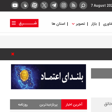
7 August 20
شــــــرق
ناوری
بازار
تصویر
استان ها
کتاب شرق
روزنامه شرق
خالق
آخرین اخبار
پربازدیدترین
روزنامه