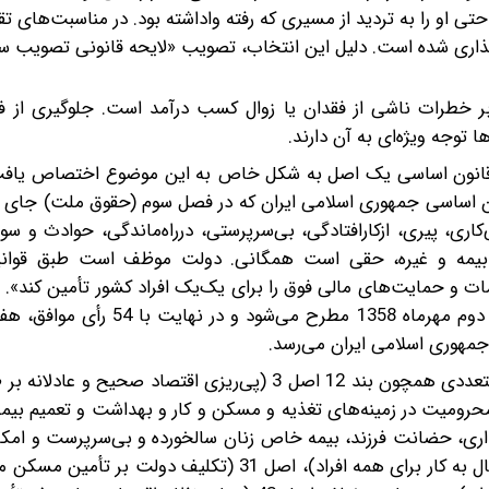
 او را به تردید از مسیری که رفته واداشته بود. در مناسبت‌های ت
» نام‌گذاری شده است. دلیل این انتخاب، تصویب «لایحه قانونی تصویب س
ر خطرات ناشی از فقدان یا زوال کسب درآمد است. جلوگیری از فق
ا توجه ویژه‌ای به آن دارند.
در قانون اساسی یک اصل به شکل خاص به این موضوع اختصاص یافت
نون اساسی جمهوری اسلامی ایران که در فصل سوم (حقوق ملت) جای گ
ری، پیری، ازکارافتادگی، بی‌سرپرستی، درراه‌ماندگی، حوادث و سوان
 بیمه و غیره، حقی است همگانی. دولت موظف است طبق قوانی
و حمایت‌های مالی فوق را برای یک‌یک افراد کشور تأمین کند‌». 
جریان تصویب قانون اساسی در جلسه بیست‌و‌نهم به تاریخ دوم مهرماه 1358 م
هوری اسلامی ایران می‌رسد.
تأمین اجتماعی تنها محدود به این اصل نیست و در اصول متعددی همچون‌ بند 12 اصل 3 (پی‌ریزی اقتصاد
داری، حضانت فرزند، بیمه خاص زنان سالخورده و بی‌سرپرست و امک
به مادران)، اصل 28 (وظیفه دولت بر فراهم‌کردن امکان اشتغال به کار برای همه افراد)، اصل 31 (تکل