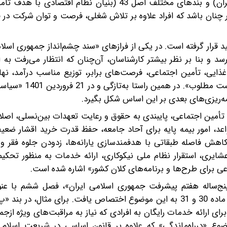
همه ایرانیان با اولویت افراد نیازمند مانند روستاییان و کارگران)‌ و‌ بند‌های مختلف اصل 43 (بنیان نظ
 چنان باشد که افراد علاوه بر تلاش شغلی، فرصت و توان شرکت در 
د قرار گرفته است. در یکی از فرازهای «سند چشم‌انداز جمهوری اسلام
ی‌رسد و بنا بر نظر بیشتر کارشناسان، آن‌چنان که انتظار می‌رفت به
 غذایی، تأمین اجتماعی، فرصت‌های برابر، توزیع مناسب درآمد، ن
خانواده، به دور از فقر، فساد، تبعیض، و بهره‌مند از 
 تأمین اجتماعی، پایبندی به حقوق و رعایت تعهدات بین‌نسلی، اصلا
د، امور بیمه پایه برای آحاد جامعه، حفظ قدرت خرید اقشار ضعیف
هش فاصله طبقاتی با هدفمندسازی یارانه‌ها، زدودن جلوه فقر و
ایری، استقرار نظام ملی نیکوکاری، ارائه خدمات به منظور تحکیم
ماعی برای طرح‌ها و برنامه‌های کلان کشور» اشاره شده است.
نج‌ساله هفتم پیشرفت جمهوری اسلامی ایران»، فصل ششم با عنو
ای ارائه خدمات رایگان به افرادی که نیاز به مراقبت‌های ویژه از‌جم
ضوع «در‌راه‌ماندگی» که علاوه بر قانون اساسی در شریعت اسلام 