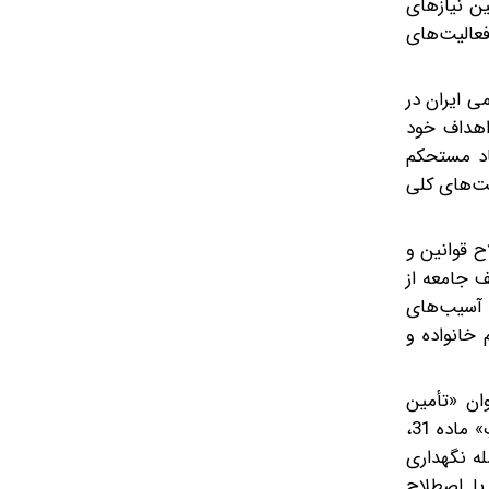
ام اقتصادی با هدف تأمین نیازهای
فعالیت‌های
ی ایران در
 اهداف خود
هاد مستحکم
محیط زیست مطلوب». در همین راستا به‌تازگی و در 21 فروردین 1401 «سیاست‌های کلی
ح قوانین و
 جامعه از
 آسیب‌های
 خانواده و
ان «تأمین
اجتماعی، سیاست‌های حمایتی و توزیع عادلانه درآمد»‌‌ در دو ماده 30 و 31 به این موضوع اختصاص یافت. برای مثال، در بند «پ» ماده 31،
له نگهداری
با اصطلاح