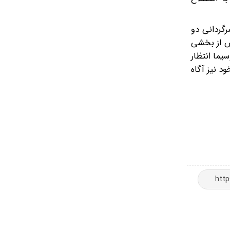
رگردانی دو
شش از بخشی
یما انتظار
د نیز آگاه