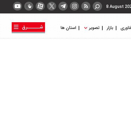
8 August 20
شــــــرق
ناوری
بازار
تصویر
استان ها
کتاب شرق
روزنامه شرق