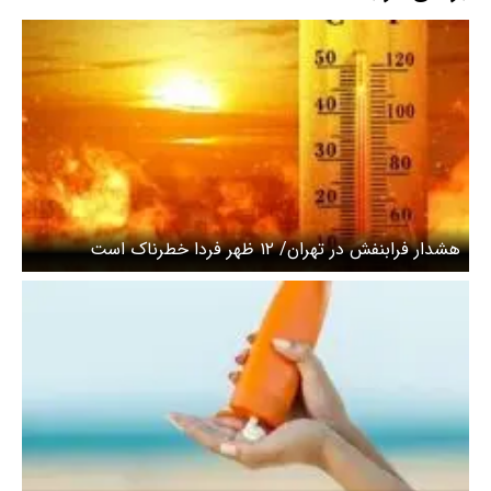
هشدار فرابنفش در تهران/ ۱۲ ظهر فردا خطرناک است