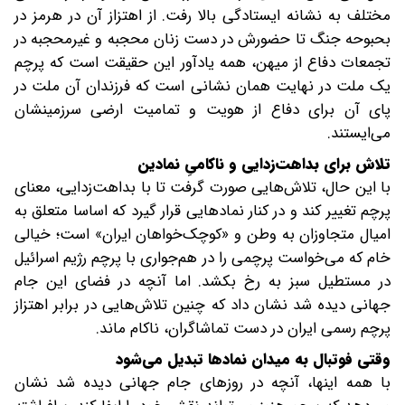
مختلف به نشانه ایستادگی بالا رفت. از اهتزاز آن در هرمز در
بحبوحه جنگ تا حضورش در دست زنان محجبه و غیرمحجبه در
تجمعات دفاع از میهن، همه یادآور این حقیقت است که پرچم
یک ملت در نهایت همان نشانی است که فرزندان آن ملت در
پای آن برای دفاع از هویت و تمامیت ارضی سرزمینشان
می‌ایستند.
تلاش برای بداهت‌زدایی و ناکامیِ نمادین
با این حال، تلاش‌هایی صورت گرفت تا با بداهت‌زدایی، معنای
پرچم تغییر کند و در کنار نمادهایی قرار گیرد که اساسا متعلق به
امیال متجاوزان به وطن و «کوچک‌خواهان ایران» است؛ خیالی
خام که می‌خواست پرچمی را در هم‌جواری با پرچم رژیم اسرائیل
در مستطیل سبز به رخ بکشد. اما آنچه در فضای این جام
جهانی دیده شد نشان داد که چنین تلاش‌هایی در برابر اهتزاز
پرچم رسمی ایران در دست تماشاگران، ناکام ماند.
وقتی فوتبال به میدان نمادها تبدیل می‌شود
با همه اینها، آنچه در روزهای جام جهانی دیده شد نشان