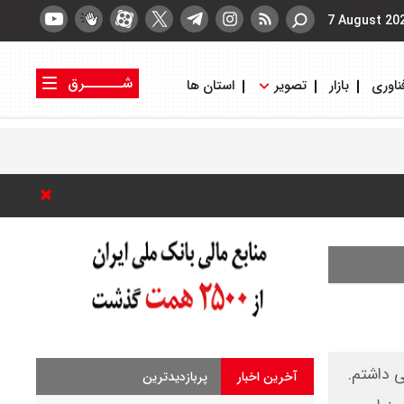
7 August 20
شــــــرق
ناوری
بازار
تصویر
استان ها
کتاب شرق
روزنامه شرق
ی داشتم.
آخرین اخبار
پربازدیدترین