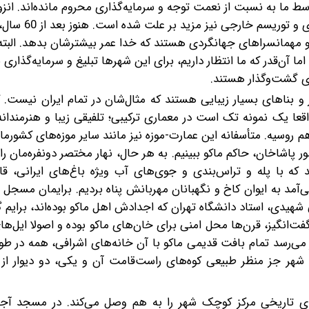
 ما به نسبت از نعمت توجه و سرمایه‌گذاری محروم مانده‌اند. انزوا
جهان به لحاظ ارتباطات اقتصادی و اجتماعی از‌جمله گردشگری و توریسم
 مهمانسراهای جهانگردی هستند‌ که خدا عمر بیشترشان بدهد. البته
آن‌قدر که ما انتظار داریم، برای این شهرها تبلیغ و سرمایه‌گذاری 
 گشت‌و‌گذار هستند.
ر و بناهای بسیار زیبایی هستند که مثال‌شان در تمام ایران نیست. 
قعا یک نمونه تک است در معماری ترکیبی؛ تلفیقی زیبا و هنرمندانه
م روسیه. متأسفانه این عمارت-‌موزه نیز مانند سایر موزه‌های کشورما
 پاشاخان، حاکم ماکو ببینیم. به هر حال، نهار مختصر دو‌نفره‌مان را 
که با پله و تراس‌بندی و جوی‌های آب ویژه باغ‌های ایرانی، قاب
ی که می‌آمد به ایوان کاخ و نگهبانان مهربانش پناه بردیم.‌ برایمان مسجل
شهیدی، استاد دانشگاه تهران‌ که اجدادش اهل ماکو بوده‌اند، برایم 
ت‌انگیز، قرن‌ها محل امنی برای خان‌های ماکو بوده و اصولا ایل‌ها
ر می‌رسد ‌تمام بافت قدیمی ماکو با آن خانه‌های اشرافی، همه در ط
شهر جز منظر طبیعی کوه‌های راست‌قامت آن و یکی، دو دیوار از ق
های تاریخی مرکز کوچک شهر را به هم وصل می‌کند. در مسجد آج