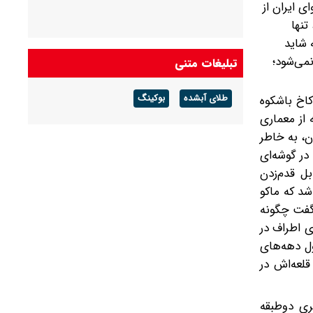
ی ایران از
 خارجی نیز مزید بر علت شده است. هنوز بعد از 60 سال، تنها
 شاید
نمی‌شود؛
تبلیغات متنی
کاخ باشکوه
طلای آبشده
بوکینگ
 از معماری
ن، به خاطر
در گوشه‌ای
ل قدم‌زدن
 شد که ماکو
گفت‌ چگونه
ی اطراف در
ول دهه‌های
لعه‌اش در
ری دوطبقه