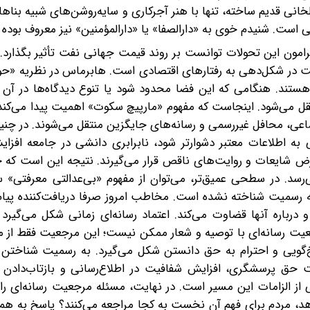
خانی قدیم ساخته، تنها با هنر آجرکاری و سایه‌روشن‌های شبیه بنا
ی است. شنیدم خوی به «دارالصفا» یا «دارالمؤمنین» نیز معروف بوده
رامون این تحولات توانست بر روند قیمت جهانی نفت تأثیر بگذارد. 
 در شکل‌دهی به رفتارهای اقتصادی است. هابرماس در نظریه «حو
ستند. هنگامی که این فضا محدود شود یا تنوع دیدگاه‌ها در آن ب
نتقل می‌شود. اینجاست که مفهوم «مارپیچ سکوت» اهمیت پیدا می‌کن
اعی، محافل غیررسمی و رسانه‌های جایگزین منتقل می‌شوند. در چن
ه اطلاعات معتبر دشوارتر شود، نابرابری دانشی در جامعه افزایش
رض شایعات و روایت‌های ناقص قرار می‌گیرند. نتیجه این است که 
‌رسد. در سطحی عمیق‌تر، می‌توان از مفهوم «بی‌عدالتی معرفتی»
رسمیت شناخته نشده است. مخاطب امروز صرفا دریافت‌کننده پیام
 و درباره آنها قضاوت می‌کند. اعتماد رسانه‌ای زمانی شکل می‌گیرد
یت رسانه‌ای با توصیه و شعار ممکن نیست؛ این مرجعیت فقط از مس
‌گویی و احترام به حق دانستن شکل می‌گیرد. به رسمیت شناختن 
حق پرسشگری، افزایش شفافیت در اطلاع‌رسانی و بازتاب‌دادن د
از الزامات این مسیر است. در نهایت، مسئله مرجعیت رسانه‌ای را 
د، مردم برای فهم آن نخست به کجا مراجعه می‌کنند؟ پاسخ به ه