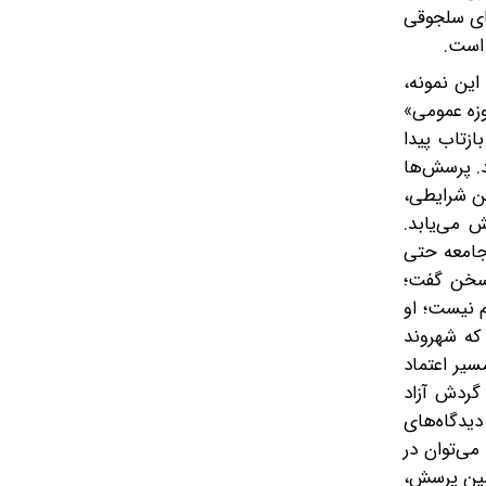
های سلجوقی
 است.
این نمونه،
زه عمومی»
ازتاب پیدا
د. پرسش‌ها
ین شرایطی،
 می‌یابد.
جامعه حتی
 سخن گفت؛
 نیست؛ او
 که شهروند
یر اعتماد
گردش آزاد
یدگاه‌های
می‌توان در
مین پرسش،