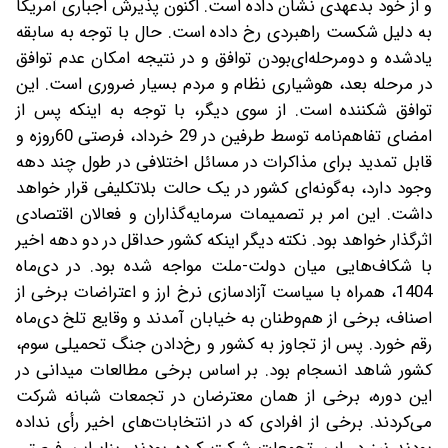
و از خود بدعهدی نشان داده است. اکنون پذیرش اجباری آمریکا
به‌ دلیل شکست راهبردی رخ داده است. حال با توجه به سابقه
یادشده و دو‌مرحله‌ای‌بودن توافق و در نتیجه امکان عدم توافق
در مرحله بعد، هوشیاری نظام و مردم بسیار ضروری است. این
توافق شکننده است. از سوی دیگر، با توجه به اینکه پس از
امضای تفاهم‌نامه توسط طرفین در 29 خرداد، فرصتی 60‌روزه و
قابل تمدید برای مذاکرات در مسائل اختلافی در طول چند دهه
وجود دارد، به‌گونه‌ای کشور در یک حالت بلاتکلیفی قرار خواهد
داشت. این امر بر تصمیمات سرمایه‌گذاران و فعالان اقتصادی
اثرگذار خواهد بود. نکته دیگر اینکه کشور حداقل در دو دهه اخیر
با شکاف‌هایی میان دولت-ملت مواجه شده بود. در دی‌ماه
1404، همراه با سیاست آزادسازی نرخ ارز و اعتراضات برخی از
اصناف، برخی از هم‌وطنان به خیابان آمدند و وقایع تلخ دی‌ماه
رقم خورد. پس از تجاوز به کشور و رخ‌دادن جنگ تحمیلی سوم،
کشور شاهد انسجام بود. بر اساس برخی مطالعات میدانی در
این دوره، برخی از همان معترضان در تجمعات شبانه شرکت
می‌کردند. برخی از افرادی که در انتخابات‌های اخیر رأی نداده