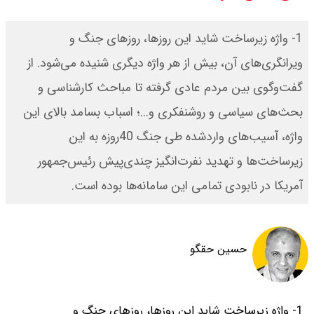
سی ان ان گزارش داد : ترامپ ۲ سنگر
‌1- واژه زیرساخت شاید این روزها، روزهای جنگ و
سنتی جمهوری‌خواهان را از دست می
ویرانگری‌های آن، بیش از هر واژه دیگری شنیده می‌شود. از
گفت‌وگوی بین مردم عادی گرفته تا مباحث کارشناسی و
دهد؟
بحث‌های سیاسی و روشنفکری و...؛ اسباب بسامد بالای این
بنزین برای دولت چقدر تمام می شود؟
واژه، آسیب‌های واردشده طی جنگ 40روزه به این
یک ادعا: برخی مالکان اجاره بها را ۶۰
زیرساخت‌ها و تهدید نفرت‌انگیز چندی‌پیش رئیس‌جمهور
آمریکا در نابودی تمامی این سامانه‌ها بوده است.
درصد افزایش می دهند
حسین حقگو
‌1- واژه زیرساخت شاید این روزها، روزهای جنگ و