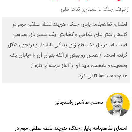
از توقف جنگ تا معماری ثبات ملی
سی ان ان گزارش داد : ترامپ ۲ سنگر
امضای تفاهم‌نامه پایان جنگ، هرچند نقطه عطفی مهم در
سنتی جمهوری‌خواهان را از دست می
کاهش تنش‌های نظامی و گشایش یک مسیر تازه سیاسی
دهد؟
است، اما در دل یک نظم ژئوپلیتیکی ناپایدار و پرتحول شکل
بنزین برای دولت چقدر تمام می شود؟
گرفته است. از همین رو بیش از آنکه بتوان آن را «پایان یک
وضعیت» دانست، باید آن را آغاز مرحله‌ای تازه از
یک ادعا: برخی مالکان اجاره بها را ۶۰
عدم‌قطعیت‌ها تلقی کرد.
درصد افزایش می دهند
محسن هاشمی رفسنجانی
امضای تفاهم‌نامه پایان جنگ، هرچند نقطه عطفی مهم در