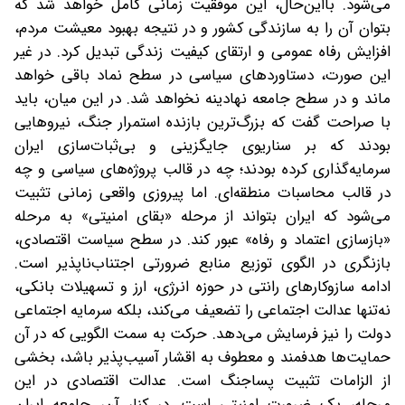
می‌شود. با‌این‌حال، این موفقیت زمانی کامل خواهد شد که
بتوان آن را به سازندگی کشور و در نتیجه بهبود معیشت مردم،
افزایش رفاه عمومی و ارتقای کیفیت زندگی تبدیل کرد. در غیر
این صورت، دستاوردهای سیاسی در سطح نماد باقی خواهد
ماند و در سطح جامعه نهادینه نخواهد شد. در این میان، باید
با صراحت گفت که بزرگ‌ترین بازنده استمرار جنگ، نیروهایی
بودند که بر سناریوی جایگزینی و بی‌ثبات‌سازی ایران
سرمایه‌گذاری کرده بودند؛ چه در قالب پروژه‌های سیاسی و چه
در قالب محاسبات منطقه‌ای. اما پیروزی واقعی زمانی تثبیت
می‌شود که ایران بتواند از مرحله «بقای امنیتی» به مرحله
«بازسازی اعتماد و رفاه» عبور کند. ‌در سطح سیاست اقتصادی،
بازنگری در الگوی توزیع منابع ضرورتی اجتناب‌ناپذیر است.
ادامه سازوکارهای رانتی در حوزه انرژی، ارز و تسهیلات بانکی،
نه‌تنها عدالت اجتماعی را تضعیف می‌کند، بلکه سرمایه اجتماعی
دولت را نیز فرسایش می‌دهد. حرکت به سمت الگویی که در آن
حمایت‌ها هدفمند و معطوف به اقشار آسیب‌پذیر باشد، بخشی
از الزامات تثبیت پساجنگ است. عدالت اقتصادی در این
مرحله، یک ضرورت امنیتی است. ‌در کنار آن، جامعه ایران