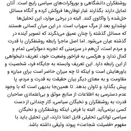
روشنفکران دانشگاهی ‌و بوروکرات‌های سیاسی رایج است. ‌آنان
تمایل دارند بگذارند غبار توفان‌ها فروکش کرده و آنگاه مسائل
حل‌شده را ‌واکاوی‌ کنند. البته در برخی موارد، ‌این تحلیل‌ها
نوشدارو بعد از مرگ سهراب است. در این میان کسانی هستند‌
که مسائل گذشته را چنان عمیق می‌نگرند ‌که تصویر آینده ‌در
گذشته عیان می‌شود. ‌اما اصل ماجرا‌ رابطه روشنفکران ‌با قدرت
و مردم است‌، آن‌هم در سرزمینی که‌ تجربه دموکراسی‌ تمام و
کمال ندارد ‌و هر‌کسی به فراخور وضعیت خود، ‌تعریف دلبخواهی
از این رابطه دارد‌. این تعریف وابسته به جایگاه فرد، شخصیت و
باورهایش است ‌و اینکه تا چه میزان حاضر است برای مبارزه و
مقاومت‌ و به معنای دیگر‌ بیان حقیقت به قدرت و مردم‌، پا
پیش بگذارد‌ و تاوان بدهد. تا همین‌جا بدیهی است‌ که با وجود
عدم دسترسی به اطلاعات از منابع موثق و بی‌اعتمادی صاحبان
قدرت به روشنفکران و ‌نخبگان سیاسی، ‌کار چندانی از دست
کسی برنمی‌آید. ‌‌البته با فرض اینکه‌ روشنفکران و نخبگان
سیاسی‌ توانایی تحلیلی‌ قابل‌ اعتنا دارند، ‌این تحلیل باید با
مفهوم «فضیلت شجاعت» پیوند وثیقی داشته باشد‌.