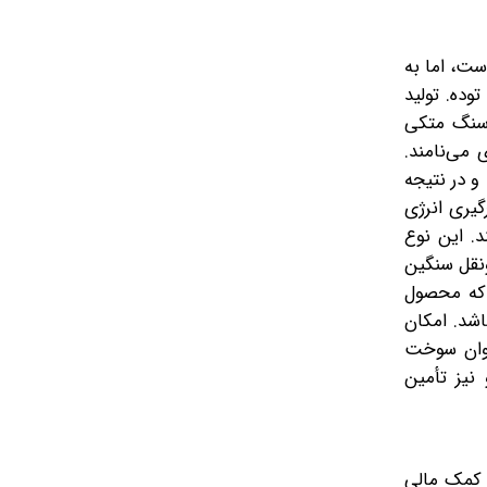
ست، اما به
وده. تولید
‌سنگ متکی‌
می‌نامند.
بسته است و در نتیجه
رگیری انرژی
د. این نوع
نقل سنگین
 که محصول
اشد. امکان
نوان سوخت
 نیز تأمین
ست کمک مالی