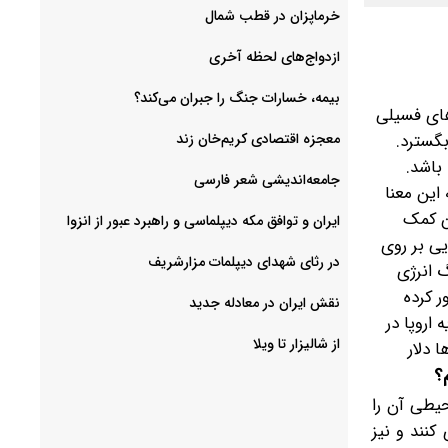
خرماپزان در قطب شمال
ازدواج‌های لحظه آخری
بیمه، خسارات جنگ را جبران می‌کند؟
های فسیلی
بگسترد.
معجزه اقتصادی کریم‌خان زند
باشد.
جامعه‌اندیشی شعر فارسی
ین‌ معنا
ین کمک
ایران و توافق مکه دیپلماسی و راهبرد عبور از انزوا
یی بر روی
در رثای شهدای دیپلمات مزارشریف
 انرژی
ر کرده
نقش ایران در معادله جدید
 اروپا در
از شالیزار تا ویلا
ها دلار
؟
یطی آن را
کنند و نیز