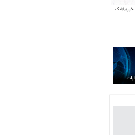
خوربیابانک
رات