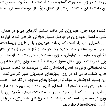
نی که هیدروژن به صورت گسترده مورد استفاده قرار بگیرد، تخمین زده
205 به 5.6 درصد برسد. بنابراین دانشمندان معتقدند پیش از انتقال بزرگ از سوخت فسیلی 
ده بود؛ چون هیدروژن نیز مانند بیشتر گازهای بی‌بو در همان ج
کشی و ارسال هیدروژن در فواصل بسیار طولانی طراحی شده، نیاز به ب
فسیلی امیدوار است که بتواند هیدروژن را از طریق زیرساخت‌
طبیعی مایع منتقل کند. حدود یک درصد از گاز طبیعی (بیشتر متان
گران و تصاویر ماهواره‌ای، میزان نشت در برخی کشورها از‌جمله روسیه
ن نمی‌دانند؛ برای مثال هنوز نمی‌دانند آیا هیدروژن رفتار مشابهی 
سایت تحقیقاتی واقع در شمال انگلستان نشان می‌دهد که نشت هیدرو
حال، شرکت‌هایی که بر روی پروژه‌های هیدروژن سبز کار می‌کنند، م
 بسیار کوچک‌تر و سبک‌تر از مولکول‌های موجود در گاز متان هستند
له، هیدروژن سبب تضعیف لوله‌های فلزی شده و به مرور در بدنه لوله
 گاز طبیعی‌ است که این خود می‌تواند مشکلات ایمنی شدیدتری را
روژن در مقیاسی باشد که بخواهد همه طرح‌های هیدروژن سبز را از
ن را تحت‌الشعاع قرار دهد.