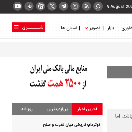
9 August 20
شــــــرق
ناوری
بازار
تصویر
استان ها
کتاب شرق
روزنامه شرق
آخرین اخبار
پربازدیدترین
روزنامه
شد. اما
نوتردام؛ تاریخی میان قدرت و صلح‌