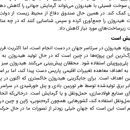
دن سوخت فسیلی با هیدروژن می‌تواند گرمایش جهانی را کاهش ده
 کمک کند. در همین حال صندوق دفاع از محیط زیست از دولت‌ه
ت هیدروژن را جمع‌آوری کرده و سپس شناسایی کنند که در چه منا
 زیرساخت‌های مورد نیاز کاهش داد.
زایش است
‌های آژانس بین‌المللی انرژی نشان می‌دهد تقریبا 300 پروژه هیدروژن در سرتاسر جهان در دست انجام است، اما اکث
گ‌ترین این پروژه‌ها در چین است که در حال تولید هیدروژن به 
 پلی‌پروپیلن استفاده شود. محققان پیش‌بینی می‌کنند هیدروژن سبز ب
ین کند تا به اهداف معاهده تغییرات اقلیمی پاریس دست پیدا کند، اما ب
ین اهداف است. برای جایگزینی هیدروژن خاکستری که اکنون در پال
رابر برق تولیدشده توسط هر توربین بادی و پنل خورشیدی در سراسر
رای صنایع فولادسازی، حمل‌ونقل و یا گرمایش است. درحالی‌که اتحادی
مل‌ونقل استفاده کند، کشورهایی همچون کره‌جنوبی، ژاپن و چین در
است این‌ است که جهان خیلی زودتر از تصورات ما در حال حر