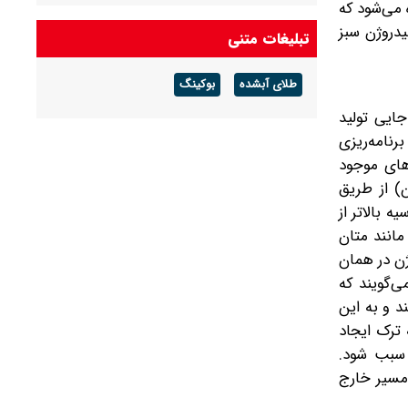
 می‌شود که
به هیدروژن سبز
تبلیغات متنی
طلای آبشده
بوکینگ
ایی تولید
رنامه‌ریزی
های موجود
) از طریق
 بالاتر از
مانند متان
ژن در همان
ی‌گویند که
 و به این‌
 ترک ایجاد
 سبب شود.
 مسیر خارج