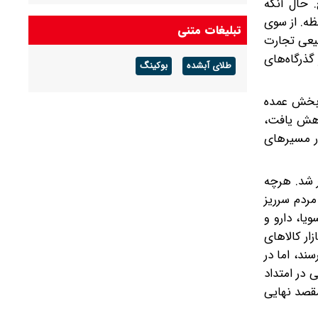
 حال آنکه
حظه. از سوی
تبلیغات متنی
یعی تجارت
ذرگاه‌های
طلای آبشده
بوکینگ
ه بخش عمده
اهش یافت،
ر مسیرهای
 شد. هرچه
مردم سرریز
یا، دارو و
ار کالاهای
ند، اما در
 در امتداد
مقصد نهایی