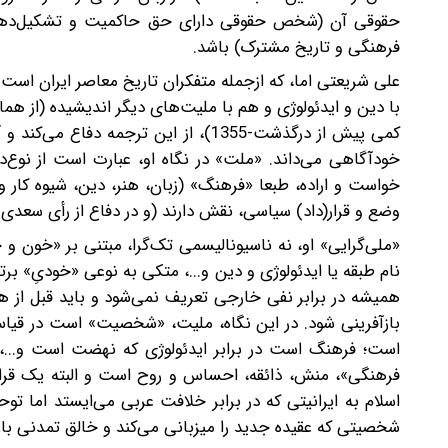
حقوقی آن (شخص حقوقی دارای حق حاکمیت و تشکیل‌دهند
فرهنگی و تاریخ مشترک) باشد.
علی شریعتی اما، که از‌جمله متفکران تاریخ معاصر ایران اس
کمی پیش از درگذشت‌-1355)، از این ترجم
خودآگاهی می‌داند. «ملت» در نگاه او، عبارت است از نوع‌
خواست و اراده، طبعا «فرهنگ» (زبان، هنر، دین، شیوه کار و
وضع و قرار(داد) سیاسی، نقش دارند (و در دفاع از رأی سعدی ک
«ملی‌گرایی» او، نه ناسیونالیسمی تک‌گرا، مبتنی بر «خون و خا
نام طبقه یا ایدئولوژی و دین و...، متکی به نوعی «خودیِ» بر
همیشه در برابر نفی خارجی تعریف نمی‌شود و باید قبل از هر
بازآفرینی شود. در این نگاه، ملیت، «شخصیت» است در قیاس
است؛ فرهنگ است در برابر ایدئولوژی که نهضت است و...،
فرهنگی»، منش، ذائقه، احساس و روح است و البته یک قرارد
اسلام به ایرانیتی که در برابر خلافت عربی می‌ایستد اما تو
شخصیتی که عقیده جدید را میزبانی می‌کند و خالق تمدنی با