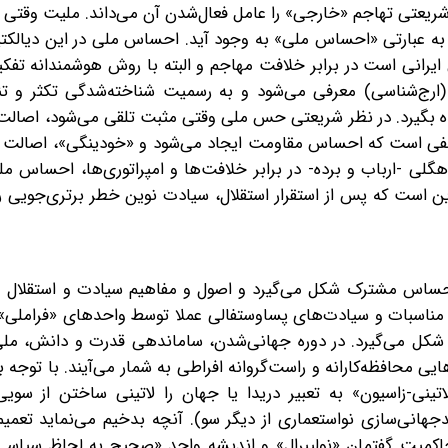
تی تهاجم «خارجی» را عامل فعال‌شدن آن می‌داند. ملیت وقتی 
 به عبارتی «احساس ملی» به‌ وجود آید. احساس ملی در این دیالکت
یرانی است در برابر خلافت مهاجم و البته با روش هوشمندانه تفکی
رج‌شناسی) معرفی می‌شود و به‌ رسمیت شناخته‌شدگی تکثر و تنو
دیده بگیرد. در نظر شریعتی حس ملی وقتی مثبت تلقی می‌شود، اصال
م و نفی است که احساس مقاومت ایجاد می‌شود و «خودینگی»، اصالت 
 هگلی -ارباب و برده- در برابر خلافت‌ها و امپراتوری‌ها، احساس مل
ن است که پس از استقرار استقلال، سیادت نوین خطر برتری‌جویی را
ساس مشترک شکل می‌گیرد و اصول و مفاهیم سیادت و استقلال ملی
 مناسبات و سیادت‌های پساوستفالی عملا توسط واحدهای «فراملی» 
 شکل می‌گیرد. در دوره جهانی‌شدن، ساماندهی قدرت و دانش، ملی‌
محافظه‌کارانه و راست‌گروانه افراطی به شمار می‌‌آیند. با توجه به
تینی-زاسیون» به ‌تعبیر دریدا یا جهان را لاتینی ساختن از سوی
انی‌سازی نواستعماری از دیگر سو). آنچه بدخیم می‌نماید تعمیم‌
حاکمیت گفتمان «نولیبرال» و اندیشه واحد «صحیح به ‌لحاظ سیاسی