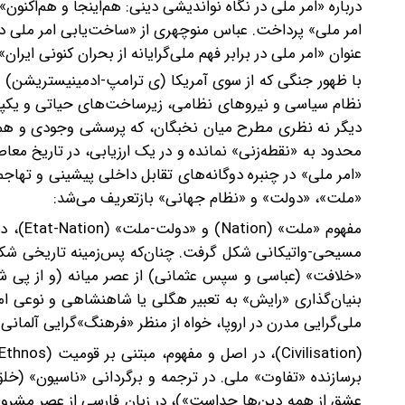
درباره «امر ملی در نگاه نواندیشی دینی: هم‌اینجا و هم‌اکنون
امر ملی» پرداخت. عباس منوچهری از «ساخت‌یابی امر ملی 
عنوان «امر ملی در برابر فهم ملی‌گرایانه از بحران کنونی ایر
با ظهور جنگی که از سوی آمریکا (ی ترامپ-ادمینیستریشن) و اسر
نظام سیاسی و نیروهای نظامی، زیرساخت‌های حیاتی و یکپارچ
دیگر نه نظری مطرح میان نخبگان، که پرسشی وجودی و همگا
محدود به «نقطه‌زنی» نمانده و در یک ارزیابی، در تاریخ معا
«امر ملی» در چنبره دوگانه‌های تقابل داخلی پیشینی و ته
«ملت»، «دولت» و «نظام جهانی» بازتعریف می‌شد:
مسیحی-واتیکانی شکل گرفت. چنان‌که پس‌زمینه تاریخی شکل
«خلافت» (عباسی و سپس عثمانی) از عصر میانه (و از پی 
بنیان‌گذاری «رایش» به تعبیر هگلی یا شاهنشاهی و نوعی امپرات
ملی‌گرایی مدرن در اروپا، خواه از منظر «فرهنگ»‌گرایی آلمانی (Kultur) و خواه نظم و نظام و قراردادگرایی سیا
برسازنده «تفاوت» ملی. در ترجمه و برگردانی «ناسیون» (خل
عشق از همه دین‌ها جداست»)، در زبان فارسی از عصر مشروطه 