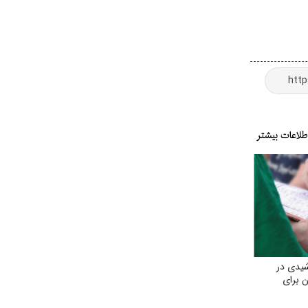
یدی در
ن برای