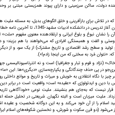
ه دولت، ساکن سرزمینی و دارای پیوند همزیستی مبتنی بر و
ت که در تلاش برای بازآفرینی و خلق الگوهای بدیل، به مسئله ملیت 
با دین و ایدئولوژی‌ و هم با ملیت‌های دیگر‌ ‌اندیشیده (از همان آغاز تدریس در دانشکده 
ه دفاع می‌کند و آن را نشان نبوغ و بلوغ ایرانی و ارتقادهنده معنوی مفهوم «ملت»
دوستی و الفت و همبستگی افرادی که می‌خواهند با هم بزیند؛ و د
 تولید و سطح رشد اقتصادی و تاریخ مشترک) از یک‌ سو، و از دیگر
ه: «نتوان مُرد به سختی که من اینجا زادم!»).
ک‌» (نژاد و قوم و تبار‌ و جغرافیا) است و نه انترناسیونالیسمی جها
تری‌جو در پی حذف چندگانگی و یکپارچه‌سازی «دیگری‌»ها. این «ما» ا
 چیز با نگاه انتقادی به خویش و میراث و تاریخ و موانع داخلی روب
 با دین و ایدئولوژی که «عقیده» است؛ واقعیت است در برابر دین
 قرار نیست که به‌جای هم بنشینند. ملیت نوعی «خودآگاهی تار
اد. ملیت میزبان است و البته نگهبان. شریعتی در تحلیل حمله اع
حید اسلام را از آن خود می‌کند و به این دوگانه شخصیت و عقیده اشا
ز می‌شود (دو قرن سکوت و شورش، و نخستین شکوفه‌های اسلام ایران