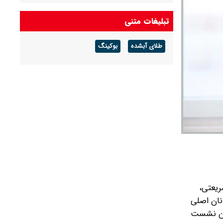
تبلیغات متنی
طلای آبشده
بوکینگ
ریعتی،
نان اصلی
این نشست