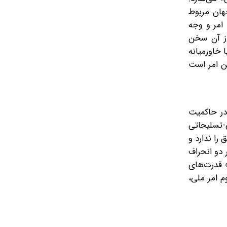
جهان مربوط
امر و وجه
از آن سخن
 خاورمیانه
ین امر است
در حاکمیت
ی-تسلیحاتی
ا ندارد و
 دو انحراف
 قدرت‌های
م امر ملی،