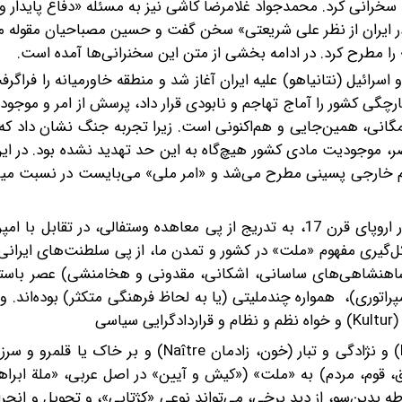
» سخرانی کرد. محمدجواد غلامرضا کاشی نیز به مسئله «دفاع پایدار و 
در ایران از نظر علی شریعتی» سخن گفت و حسین مصباحیان مقوله
ان» را مطرح کرد. در ادامه بخشی از متن این سخنرانی‌ها آمده است.
ائیل (نتانیاهو) علیه ایران آغاز شد و منطقه خاورمیانه را فراگرفت 
گی کشور را آماج تهاجم و نابودی قرار داد، پرسش از امر و موجو
نی، همین‌جایی و هم‌اکنونی است. زیرا تجربه جنگ نشان داد که 
صر، موجودیت مادی کشور هیچ‌گاه به این حد تهدید نشده بود. در این
اجم خارجی پسینی مطرح ‌می‌شد و «امر ملی» می‌بایست در نسبت می
مفهوم «ملت» (Nation) و «دولت-ملت» (Etat-Nation)، در اروپای قرن 17، به‌ تدریج از پی معاهده وستفالی، در ت
‌گیری مفهوم «ملت» در کشور و تمدن ما، از پی سلطنت‌های ایرانی
شاهنشاهی‌های ساسانی، اشکانی، مقدونی‌ و هخامنشی) عصر باستا
وری)، ‌ همواره چندملیتی (یا به‌ لحاظ فرهنگی متکثر) بوده‌اند. و ا
سی
(Civilisation)، در اصل و مفهوم، مبتنی بر قومیت (Ethnos) و نژادگی و تبار (خون، زادمان aître
ق، قوم، مردم) به «ملت» («کیش و آیین» در اصل عربی، «ملة ابرا
بدین‌سو، از دید برخی، می‌تواند نوعی «کژتابی»، و تحویل و انحرا