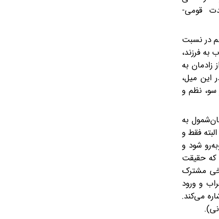
حدت قومی-
هم در نسبت
ادبیات مشهد-1345، تا آخرین نامه خطاب به فرزند،
 از زادمان به
ر این میل،
 سو، نظم و
ن‌شمول به‌
لبته فقط و
ه‌رو شود و
 که حقیقت
یخی مشترک
راب و ورود
ره می‌کند.
ی).