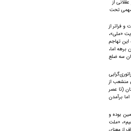
عقلانی از
 مهمی تحت
و فراتر از
دیت «ملی»،
این تهاجم
 برهه اما،
ان سه ضلع
قابل با امپراتوری‌گرایی
 منشعب از
ن (تا عصر
ما‌ برآمدن
N) و بر خاک یا قلمرو و سرزمین‌ بوده و
هیم»، «ملت
ف از معنای