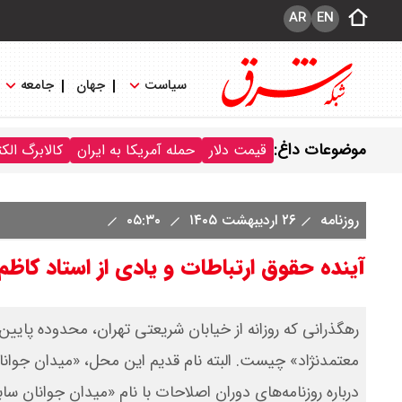
AR
EN
سیاست
جهان
جامعه
موضوعات داغ:
قیمت دلار
حمله آمریکا به ایران
کالابرگ الک
روزنامه
۲۶ اردیبهشت ۱۴۰۵
۰۵:۳۰
آینده حقوق ارتباطات و یادی از استاد کاظم 
‌رهگذرانی که روزانه از خیابان شریعتی تهران، محدوده پایین‌ت
معتمد‌نژاد» چیست. البته نام قدیم این محل، «میدان جوانان
درباره روزنامه‌های دوران اصلاحات با نام «میدان جوانان ساب