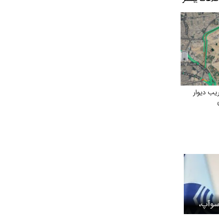
یب دیوار
سوآپ،
تباطات