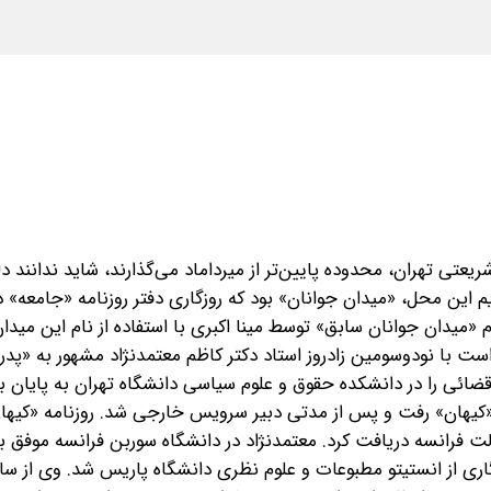
شریعتی تهران، محدوده پایین‌تر از میرداماد می‌گذارند، شاید ندانند دل
م این محل، «میدان جوانان» بود که روزگاری دفتر روزنامه «جامعه» در
 «میدان جوانان سابق» توسط مینا اکبری با استفاده از نام این میدا
یبهشت امسال مصادف است با نود‌و‌سومین زادروز استاد دکتر کاظم معتمدنژاد مشهور به «پد
 1339 دوره کارشناسی حقوق قضائی را در دانشکده حقوق و علوم سیاسی دانشگاه تهران به پایان 
ه «کیهان» رفت و پس از مدتی دبیر سرویس خارجی شد. روزنامه «کیها
دولت فرانسه دریافت کرد. معتمد‌نژاد در دانشگاه سوربن فرانسه موفق ب