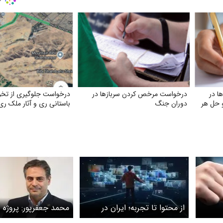
ا در
درخواست مرخص کردن سربازها در
درخواست جلوگیری از تخر
و حل هر
دوران جنگ
باستانی ری و آثار ملک ری
​از محتوا تا تجربه؛ ایران در
محمد جعفرپور: پروژه 
آستانه عصر ارتباطات چندحسی
آغاز عصر جدیدی در ار