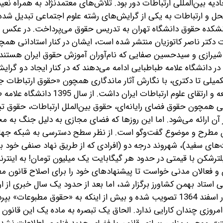
و از سال ۱۳۷۹ مشاور حقوقی اتحادیه بین‌المللی ارتباطات دور بود. تلاش‌های معتمدنژاد به همراه
نحل و ارتباطات به یکی از گرایش‌های رشته علوم اجتماعی تبدیل شده 
وباره این رشته احیا شود. استاد در دهه 40 در دانشکده حقوق دانشگاه تهران به تدریس حقوق می‌پرداخت. د
ات دکتر ناصر کاتوزیان منتشر شده است، ایشان در کنار استادانی هم
یرازی و سیدحسین صفایی که نام‌آوران آموزش حقوق ایران هستند،
در دانشگاه علامه طباطبایی ادامه می‌دهند که در کنار ایجاد دو گرای
تکمیلی تا دکتری، با نگارش آثار ماندگاری همچون «حقوق ارتباطات 
«حقوق مطبوعات»، «روزنامه‌نگاری» و... نقش بسزایی در توسعه و ارتقای علوم ارتباطات ای
وسی همچون حقوق فضای رایانه‌ای، حقوق بین‌الملل ارتباطات، حقوق تب
 آن ارائه می‌شود. اما این روزها که فضای مجازی به دلیل جنگ به مح
 مطرح و موضوع گفت‌وگو است. از نظر سطح دسترسی به شبکه جهان
‌های سفید)، شهروند درجه دو (افرادی که از طریق نهاد صنفی خود به
یلترشکن با قیمتی در حدود هر گیگابایت یک میلیون تومان! به اینت
ان و فعالان مدنی خواست تا پیشنهادهای خود را برای اصلاح قانون م
وقی استاد بهمن کشاورز برگزار شد، اما بعد از حدود یک سال خبری از ار
لایحه اصلاحی در میان نیست. «قانون مطبوعات» کنونی که در اسفند ‌1364 تصویب شده و بیش از اینکه به «حقوق مطبوعات» 
مروزی چندان کارایی ندارد. الحاق یک تبصره به ماده یک این قانون ک