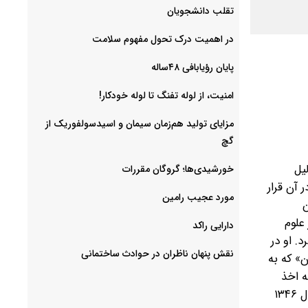
‌تقلب دانشجویان
در اهمیت درک تحول مفهوم سلامت
پایان رؤیابافی ۴۸ساله
امنیت، از لوله تفنگ تا ‌لوله خودکار!
مزایای تولید هم‌زمان سیمان و اسیدسولفوریک از
گچ
یل
خورشیدی‌ها؛ گروگان مقررات
 آن قرار
مورد عجیب رامین
ن
ر علوم
دارایی راکد
برد. او در
نقش پنهان ناظران در حوادث ساختمانی
ن» که به
ه اخذ
دکترای حقوق و علوم سیاسی و نیز دکترای تخصصی روزنامه‌نگاری از انستیتو‌ مطبوعات و علوم نظری دانشگاه پاریس شد. وی از سال ۱۳۴۶