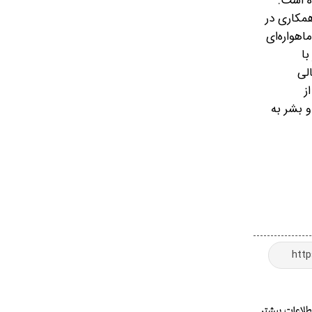
ه است.
ی همچون همکاری در
اهواره‌ای
با
الی
ز
و بشر به