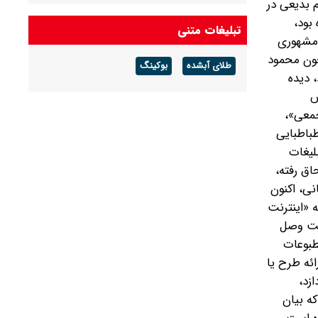
 نعیم بدیعی در
بود،
تبلیغات متنی
ر عکس مشهوری
چون محمود
طلای آبشده
بوکینگ
 دیده
ش
جمعی»،
ران داشت. از سال 1395 دانشگاه علامه طباطبایی‌
لیغات
اق رفته،
ی، اکنون
 «اینترنت
رنت وصل
طبوعات
ائه طرح یا
بپردازد،
ه بیان