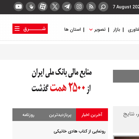
7 August 20
شــــــرق
ناوری
بازار
تصویر
استان ها
کتاب شرق
روزنامه شرق
ت. به گزارش مهر، نتایج
آخرین اخبار
پربازدیدترین
روزنامه
رونمایی از کتاب هادی خانیکی