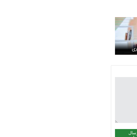
ری
سال